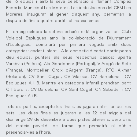
de 16 equips i amb la seva celebració al flamant Complex
Esportiu Municipal Les Moreres. Les instal·lacions del CEM Les
Moreres, inaugurat al gener d’aquest any, permetran la
disputa de fins a quatre partits al mateix temps.
El torneig celebra la setena edició i està organitzat pel Club
Voleibol Esplugues amb la col·laboració de l’Ajuntament
d’Esplugues, comptarà per primera vegada amb dues
categories: cadet i infantil. A la competició cadet participaran
deu equips, punters als seus respectius països: Sparta
Varsòvia (Polònia), Ala Gondormar (Portugal), V Aragó de Sete
(França), Montpellier Croix d’Argent (França), RTC Alkmar
(Holanda), CV Sant Cugat, CV Vilassar, CV Barcelona i CV
Esplugues A i B. Mentre en categoria infantil prendran part:
CH Bordils, CV Barcelona, CV Sant Cugat, CN Sabadell i CV
Esplugues A i B.
Tots els partits, excepte les finals, es jugaran al millor de tres
sets. Les dues finals es jugaran a les 12 del migdia del
diumenge 29 de desembre a dues pistes diferents, però dins
del mateix pavelló, de forma que permetrà al públic
presenciar-les a l’hora.