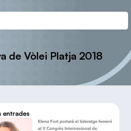
a de Vòlei Platja 2018
s entrades
Elena Fort portarà el lideratge femení
al V Congrés Internacional de