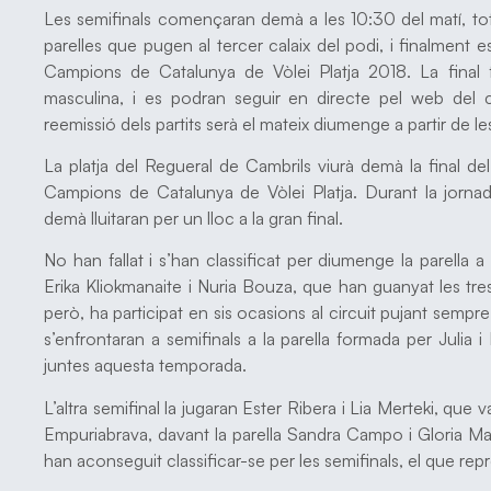
Les semifinals començaran demà a les 10:30 del matí, tot s
parelles que pugen al tercer calaix del podi, i finalment 
Campions de Catalunya de Vòlei Platja 2018. La final 
masculina, i es podran seguir en directe pel web del 
reemissió dels partits serà el mateix diumenge a partir de 
La platja del Regueral de Cambrils viurà demà la final de
Campions de Catalunya de Vòlei Platja. Durant la jornad
demà lluitaran per un lloc a la gran final.
No han fallat i s’han classificat per diumenge la parella 
Erika Kliokmanaite i Nuria Bouza, que han guanyat les tre
però, ha participat en sis ocasions al circuit pujant sempre a
s’enfrontaran a semifinals a la parella formada per Julia
juntes aquesta temporada.
L’altra semifinal la jugaran Ester Ribera i Lia Merteki, que
Empuriabrava, davant la parella Sandra Campo i Gloria Mass
han aconseguit classificar-se per les semifinals, el que repr