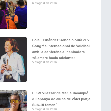
6 d'agost de 2026
Lola Fernández Ochoa clourà el V
Congrés Internacional de Voleibol
amb la conferència inspiradora
«Siempre hacia adelante»
5 d'agost de 2026
El CV Vilassar de Mar, subcampió
d’Espanya de clubs de vòlei platja
Sub-19 femení
5 d'agost de 2026