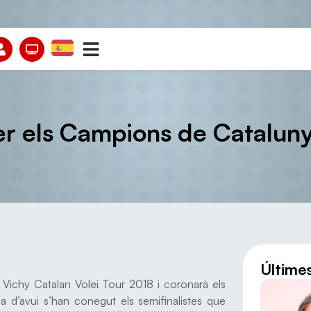
er els Campions de Cataluny
Últime
l Vichy Catalan Volei Tour 2018 i coronarà els
a d’avui s’han conegut els semifinalistes que