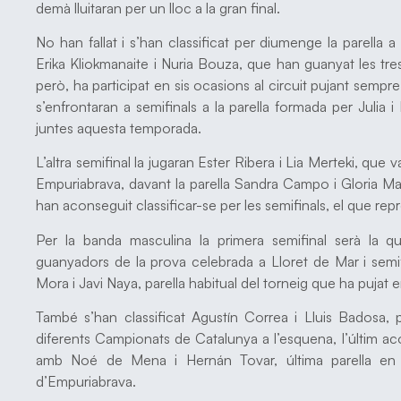
demà lluitaran per un lloc a la gran final.
No han fallat i s’han classificat per diumenge la parella 
Erika Kliokmanaite i Nuria Bouza, que han guanyat les tre
però, ha participat en sis ocasions al circuit pujant sempre a
s’enfrontaran a semifinals a la parella formada per Julia
juntes aquesta temporada.
L’altra semifinal la jugaran Ester Ribera i Lia Merteki, que
Empuriabrava, davant la parella Sandra Campo i Gloria Mass
han aconseguit classificar-se per les semifinals, el que repr
Per la banda masculina la primera semifinal serà la q
guanyadors de la prova celebrada a Lloret de Mar i semif
Mora i Javi Naya, parella habitual del torneig que ha pujat e
També s’han classificat Agustín Correa i Lluis Badosa, p
diferents Campionats de Catalunya a l’esquena, l’últim a
amb Noé de Mena i Hernán Tovar, última parella en 
d’Empuriabrava.