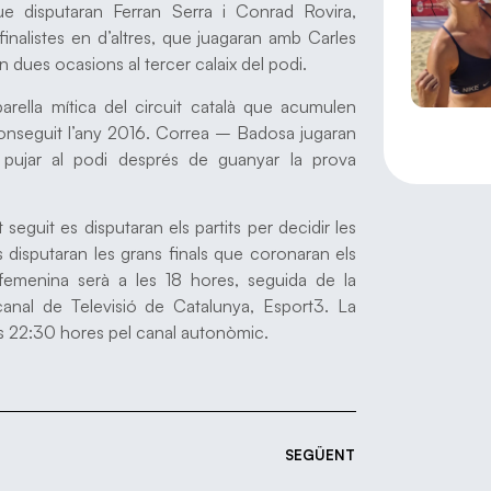
ue disputaran Ferran Serra i Conrad Rovira,
inalistes en d’altres, que juagaran amb Carles
n dues ocasions al tercer calaix del podi.
arella mítica del circuit català que acumulen
conseguit l’any 2016. Correa – Badosa jugaran
pujar al podi després de guanyar la prova
eguit es disputaran els partits per decidir les
es disputaran les grans finals que coronaran els
femenina serà a les 18 hores, seguida de la
canal de Televisió de Catalunya, Esport3. La
les 22:30 hores pel canal autonòmic.
SEGÜENT