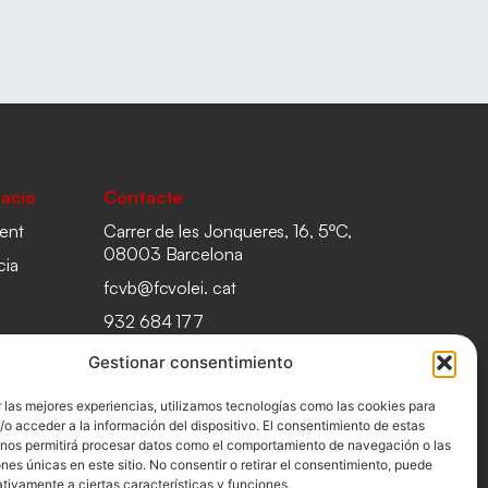
acio
Contacte
ent
Carrer de les Jonqueres, 16, 5ºC,
08003 Barcelona
cia
fcvb@fcvolei. cat
932 684 177
Gestionar consentimiento
 las mejores experiencias, utilizamos tecnologías como las cookies para
o acceder a la información del dispositivo. El consentimiento de estas
 nos permitirá procesar datos como el comportamiento de navegación o las
ones únicas en este sitio. No consentir o retirar el consentimiento, puede
tivamente a ciertas características y funciones.