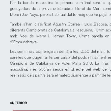
Per la banda masculina la primera semifinal serà la q
guanyadors de la prova celebrada a Lloret de Mar i semif
Mora i Javi Naya, parella habitual del torneig que ha pujat e
També s’han classificat Agustín Correa i Lluis Badosa, p
diferents Campionats de Catalunya a l’esquena, l’últim a
amb Noé de Mena i Hernán Tovar, última parella en 
d’Empuriabrava.
Les semifinals començaran demà a les 10:30 del matí, tot s
parelles que pugen al tercer calaix del podi, i finalment 
Campions de Catalunya de Vòlei Platja 2018. La final 
masculina, i es podran seguir en directe pel web del 
reemissió dels partits serà el mateix diumenge a partir de 
ANTERIOR