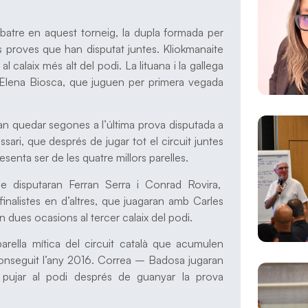
a batre en aquest torneig, la dupla formada per
s proves que han disputat juntes. Kliokmanaite
l calaix més alt del podi. La lituana i la gallega
 i Elena Biosca, que juguen per primera vegada
 van quedar segones a l’última prova disputada a
ari, que després de jugar tot el circuit juntes
esenta ser de les quatre millors parelles.
ue disputaran Ferran Serra i Conrad Rovira,
inalistes en d’altres, que juagaran amb Carles
n dues ocasions al tercer calaix del podi.
arella mítica del circuit català que acumulen
conseguit l’any 2016. Correa – Badosa jugaran
pujar al podi després de guanyar la prova