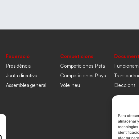
Federació
Competicions
Document
Presidència
Competiciones Pista
Funcionam
Junta directiva
Competiciones Playa
Transparèn
Assemblea general
Vólei neu
Eleccions
Para ofrecer
almacenar y/
tecnologías
identificaci
afectar nega