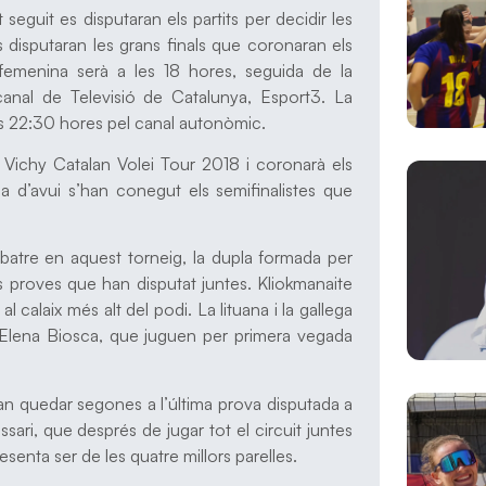
eguit es disputaran els partits per decidir les
es disputaran les grans finals que coronaran els
femenina serà a les 18 hores, seguida de la
canal de Televisió de Catalunya, Esport3. La
les 22:30 hores pel canal autonòmic.
l Vichy Catalan Volei Tour 2018 i coronarà els
a d’avui s’han conegut els semifinalistes que
a batre en aquest torneig, la dupla formada per
s proves que han disputat juntes. Kliokmanaite
l calaix més alt del podi. La lituana i la gallega
 i Elena Biosca, que juguen per primera vegada
 van quedar segones a l’última prova disputada a
ari, que després de jugar tot el circuit juntes
esenta ser de les quatre millors parelles.