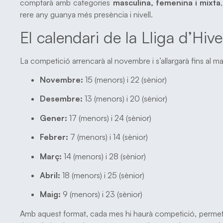
comptarà amb categories
masculina, femenina i mixta
rere any guanya més presència i nivell.
El calendari de la Lliga d’Hiv
La competició arrencarà al novembre i s’allargarà fins al ma
Novembre:
15 (menors) i 22 (sènior)
Desembre:
13 (menors) i 20 (sènior)
Gener:
17 (menors) i 24 (sènior)
Febrer:
7 (menors) i 14 (sènior)
Març:
14 (menors) i 28 (sènior)
Abril:
18 (menors) i 25 (sènior)
Maig:
9 (menors) i 23 (sènior)
Amb aquest format, cada mes hi haurà competició, permeten