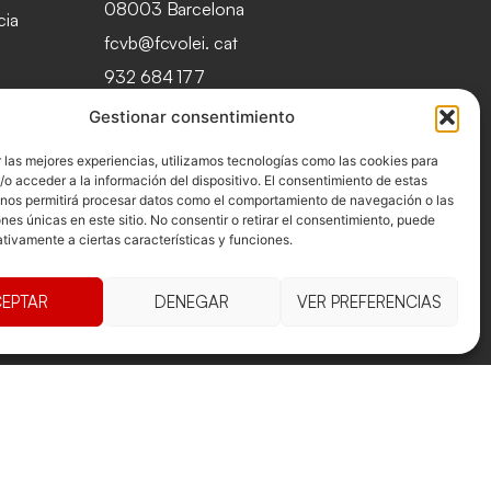
08003 Barcelona
cia
fcvb@fcvolei. cat
932 684 177
Gestionar consentimiento
 las mejores experiencias, utilizamos tecnologías como las cookies para
o acceder a la información del dispositivo. El consentimiento de estas
 nos permitirá procesar datos como el comportamiento de navegación o las
ones únicas en este sitio. No consentir o retirar el consentimiento, puede
tivamente a ciertas características y funciones.
EPTAR
DENEGAR
VER PREFERENCIAS
es i condicions
Declaració d'accessibilitat