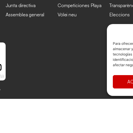
Junta directiva
Competiciones Playa
Transparèn
Assemblea general
Vólei neu
Eleccions
Para ofrecer
almacenar y/
tecnologías
identificaci
afectar nega
AC
ollado por
TOOOLS
Avís Legal
Cookies
Privacitat
Term