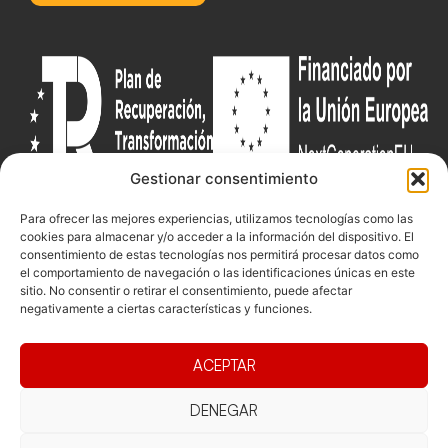
Gestionar consentimiento
Para ofrecer las mejores experiencias, utilizamos tecnologías como las
Documentacio
Contacte
Competicions
cookies para almacenar y/o acceder a la información del dispositivo. El
Federació
Funcionament
Carrer de les
Competiciones
consentimiento de estas tecnologías nos permitirá procesar datos como
el comportamiento de navegación o las identificaciones únicas en este
Jonqueres,
Pista
Presidència
Transparència
sitio. No consentir o retirar el consentimiento, puede afectar
16, 5ºC,
Competiciones
negativamente a ciertas características y funciones.
Junta
Eleccions
08003
Playa
directiva
Barcelona
Vólei neu
ACEPTAR
Assemblea
fcvb@fcvolei.
general
cat
DENEGAR
932 684 177