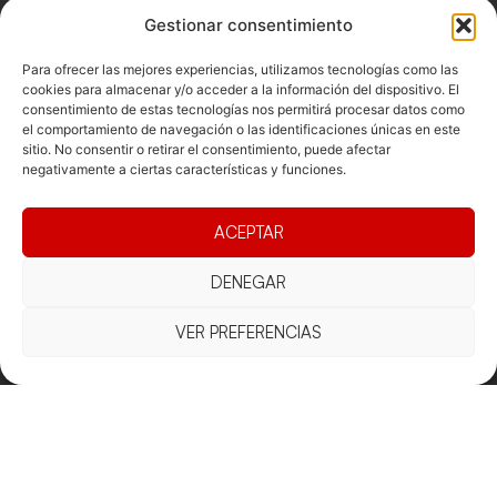
Gestionar consentimiento
Para ofrecer las mejores experiencias, utilizamos tecnologías como las
cookies para almacenar y/o acceder a la información del dispositivo. El
consentimiento de estas tecnologías nos permitirá procesar datos como
Documentacio
Contacte
Competicions
el comportamiento de navegación o las identificaciones únicas en este
sitio. No consentir o retirar el consentimiento, puede afectar
Federació
Funcionament
Carrer de les
Competiciones
negativamente a ciertas características y funciones.
Jonqueres,
Pista
Presidència
Transparència
16, 5ºC,
Competiciones
Junta
Eleccions
08003
ACEPTAR
Playa
directiva
Barcelona
Vólei neu
DENEGAR
Assemblea
fcvb@fcvolei.
general
cat
VER PREFERENCIAS
932 684 177
Avís Legal
Cookies
Privacitat
Termes i condicions
Declaració d'accessibilitat