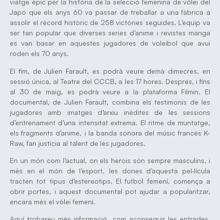
viatge èpic per la història de la selecció femenina de vòlei del
Japó que els anys 60 va passar de treballar a una fàbrica a
assolir el rècord històric de 258 victòries seguides. L’equip va
ser tan popular que diverses series d’anime i revistes manga
es van basar en aquestes jugadores de voleibol que avui
roden els 70 anys.
El fim, de Julien Farault, es podrà veure demà dimecres, en
sessió única, al Teatre del CCCB, a les 17 hores. Després, i fins
al 30 de maig, es podrà veure a la plataforma Filmin. El
documental, de Julien Farault, combina els testimonis de les
jugadores amb imatges d’arxiu inèdites de les sessions
d’entrenament d’una intensitat extrema. El ritme de muntatge,
els fragments d’anime, i la banda sonora del músic francès K-
Raw, fan justícia al talent de les jugadores.
En un món com l’actual, on els herois són sempre masculins, i
més en el món de l’esport, les dones d’aquesta pel·lícula
tracten tot tipus d’estereotips. El futbol femení, comença a
obrir portes, i aquest documental pot ajudar a popularitzar,
encara més el vòlei femení.
Aquí trobareu més informació, com aconseguir les entrades,