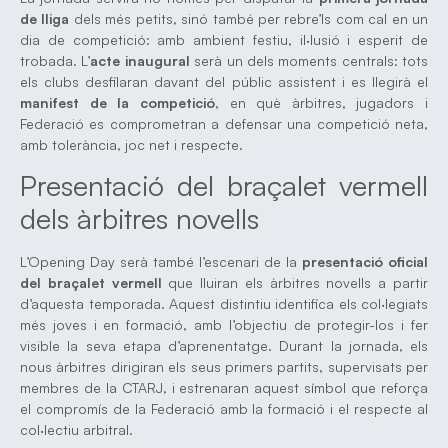
de lliga
dels més petits, sinó també per rebre’ls com cal en un
dia de competició: amb ambient festiu, il·lusió i esperit de
trobada. L’
acte inaugural
serà un dels moments centrals: tots
els clubs desfilaran davant del públic assistent i es llegirà el
manifest de la competició
, en què àrbitres, jugadors i
Federació es comprometran a defensar una competició neta,
amb tolerància, joc net i respecte.
Presentació del braçalet vermell
dels àrbitres novells
L’Opening Day serà també l’escenari de la
presentació oficial
del braçalet vermell
que lluiran els àrbitres novells a partir
d’aquesta temporada. Aquest distintiu identifica els col·legiats
més joves i en formació, amb l’objectiu de protegir-los i fer
visible la seva etapa d’aprenentatge. Durant la jornada, els
nous àrbitres dirigiran els seus primers partits, supervisats per
membres de la CTARJ, i estrenaran aquest símbol que reforça
el compromís de la Federació amb la formació i el respecte al
col·lectiu arbitral.