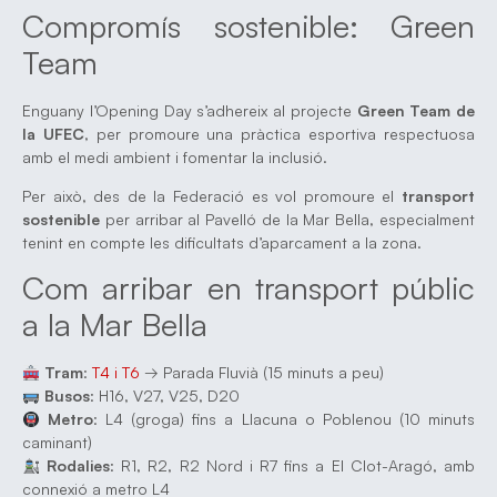
Compromís sostenible: Green
Team
Enguany l’Opening Day s’adhereix al projecte
Green Team de
la UFEC
, per promoure una pràctica esportiva respectuosa
amb el medi ambient i fomentar la inclusió.
Per això, des de la Federació es vol promoure el
transport
sostenible
per arribar al Pavelló de la Mar Bella, especialment
tenint en compte les dificultats d’aparcament a la zona.
Com arribar en transport públic
a la Mar Bella
Tram
:
T4 i T6
→ Parada Fluvià (15 minuts a peu)
Busos
: H16, V27, V25, D20
Metro
: L4 (groga) fins a Llacuna o Poblenou (10 minuts
caminant)
Rodalies
: R1, R2, R2 Nord i R7 fins a El Clot-Aragó, amb
connexió a metro L4