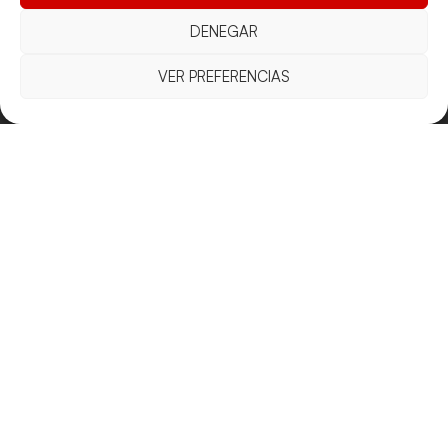
DENEGAR
Documentacio
Contacte
Competicions
VER PREFERENCIAS
Federació
Funcionament
Carrer de les
Competiciones
Jonqueres,
Pista
Presidència
Transparència
16, 5ºC,
Competiciones
Junta
Eleccions
08003
Playa
directiva
Barcelona
Vólei neu
Assemblea
fcvb@fcvolei.
general
cat
932 684 177
Avís Legal
Cookies
Privacitat
Termes i condicions
Declaració d'accessibilitat
Copyright © 2025 Federació Catalana de Voleibol |
Desarrollado por
TOOOLS