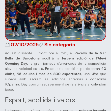
07/10/2025
Sin categoría
Aquest dissabte 11 d’octubre al matí, el
Pavelló de la Mar
Bella de Barcelona
acollirà la
tercera edició de l’Aleví
Opening Day
, la gran jornada d’arrencada de la competició
aleví del voleibol català. En aquesta ocasió hi participaran
40
clubs, 95 equips i més de 800 esportistes
, una xifra que
supera amb escreix les edicions anteriors i consolida
l’Opening Day com un esdeveniment de referència al calendari
base.
Esport, acollida i valors
La jornada servirà no només per disputar la
primera jornada