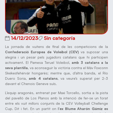
14/12/2023
Sin categoría
La jornada de vuitens de final de les competicions de la
Confederació Europea de Voleibol (CEV)
va suposar una
alegria i un pesar pels jugadors catalans que hi participen
activament. El Pamesa Teruel Voleibol,
amb 3 catalans a la
seva plantilla
, va aconseguir la victòria contra el Máv Foxconn
Skékesfehérvár hongarès; mentre que, d’altra banda, el Río
Duero Soria,
amb 4 catalans
, va veure’s superat per 2-3
davant el Chenois Geneve suís.
L’equip aragonès, entrenat per Maxi Torcello, sortia a la pista
del pavelló de Los Planos amb la intenció de fer-se un forat
entre els vuit millors conjunts de la CEV Volleyball Chellenge
Cup. Dit i fet. En un partit on
l’ex Blume Aharón Gámiz es