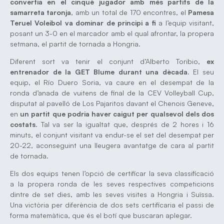
convertia en el cinquè jugador amb més partits de la
samarreta taronja
, amb un total de 170 encontres, el
Pamesa
Teruel Voleibol va dominar de principi a fi
a l’equip visitant,
posant un 3-0 en el marcador amb el qual afrontar, la propera
setmana, el partit de tornada a Hongria.
Diferent sort va tenir el conjunt d’Alberto Toribio,
ex
entrenador de la GET Blume durant una dècada
. El seu
equip, el Río Duero Soria, va caure en el desempat de la
ronda d’anada de vuitens de final de la CEV Volleyball Cup,
disputat al pavelló de Los Pajaritos davant el Chenois Geneve,
en
un partit que podria haver caigut per qualsevol dels dos
costats
. Tal va ser la igualtat que, després de 2 hores i 16
minuts, el conjunt visitant va endur-se el set del desempat per
20-22, aconseguint una lleugera avantatge de cara al partit
de tornada.
Els dos equips tenen l’opció de certificar la seva classificació
a la propera ronda de les seves respectives competicions
dintre de set dies, amb les seves visites a Hongria i Suïssa.
Una victòria per diferència de dos sets certificaria el passi de
forma matemàtica, que és el botí que buscaran aplegar.