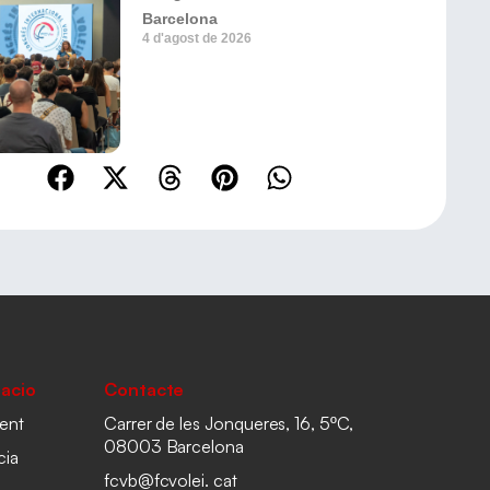
Barcelona
4 d'agost de 2026
acio
Contacte
ent
Carrer de les Jonqueres, 16, 5ºC,
08003 Barcelona
cia
fcvb@fcvolei. cat