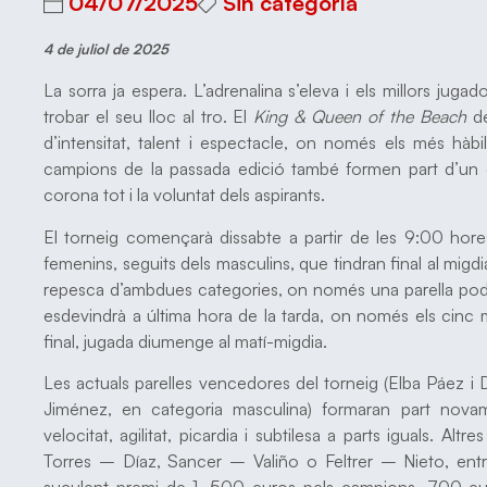
04/07/2025
Sin categoría
4 de juliol de 2025
La sorra ja espera. L’adrenalina s’eleva i els millors jugad
trobar el seu lloc al tro. El
King & Queen of the Beach
de
d’intensitat, talent i espectacle, on només els més hàbi
campions de la passada edició també formen part d’un e
corona tot i la voluntat dels aspirants.
El torneig començarà dissabte a partir de les 9:00 hores
femenins, seguits dels masculins, que tindran final al migdia
repesca d’ambdues categories, on només una parella podrà
esdevindrà a última hora de la tarda, on només els cinc m
final, jugada diumenge al matí-migdia.
Les actuals parelles vencedores del torneig (Elba Páez i
Jiménez, en categoria masculina) formaran part nov
velocitat, agilitat, picardia i subtilesa a parts iguals. A
Torres – Díaz, Sancer – Valiño o Feltrer – Nieto, entr
suculent premi de 1. 500 euros pels campions, 700 eu