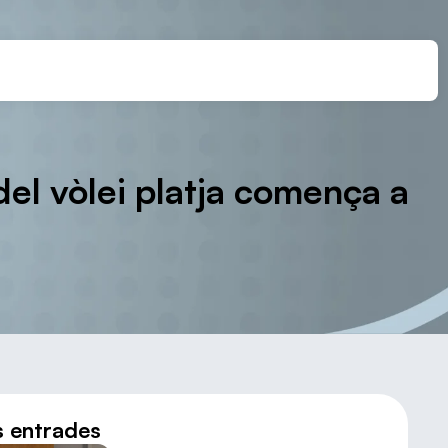
 del vòlei platja comença a
s entrades