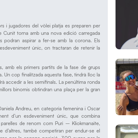
ors i jugadores del vòlei platja es preparen per
 Cunit torna amb una nova edició carregada
ls podran aspirar a fer-se amb la corona. Els
sdeveniment únic, on tractaran de retenir la
, amb els primers partits de la fase de grups
. Un cop finalitzada aquesta fase, tindrà lloc la
 accedir a les semifinals. La penúltima ronda
illors binomis obtindran una plaça per la gran
 Daniela Andreu, en categoria femenina i Oscar
ament d’un esdeveniment únic, que combina
ltres parelles de renom com Puri – Kliokmanaite,
e d’altres, també competiran per endur-se el
ros per la segona posició, 300 euros per la