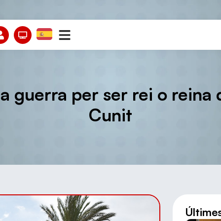
la guerra per ser rei o reina
Cunit
Últime