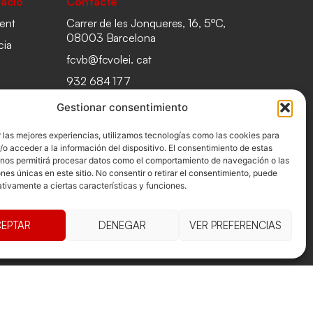
acio
Contacte
ent
Carrer de les Jonqueres, 16, 5ºC,
08003 Barcelona
cia
fcvb@fcvolei. cat
932 684 177
Gestionar consentimiento
 las mejores experiencias, utilizamos tecnologías como las cookies para
o acceder a la información del dispositivo. El consentimiento de estas
 nos permitirá procesar datos como el comportamiento de navegación o las
ones únicas en este sitio. No consentir o retirar el consentimiento, puede
tivamente a ciertas características y funciones.
EPTAR
DENEGAR
VER PREFERENCIAS
es i condicions
Declaració d'accessibilitat