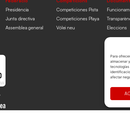
Federació
Competicions
Document
Presidència
Competiciones Pista
Funcionam
Junta directiva
Competiciones Playa
Transparèn
Assemblea general
Vólei neu
Eleccions
Para ofrecer
almacenar y/
tecnologías
identificaci
afectar nega
AC
ollado por
TOOOLS
Avís Legal
Cookies
Privacitat
Term