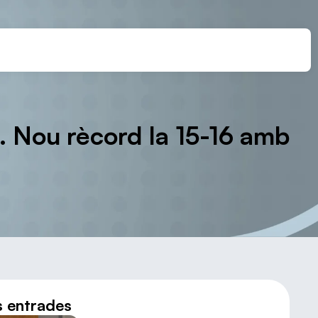
à. Nou rècord la 15-16 amb
s entrades