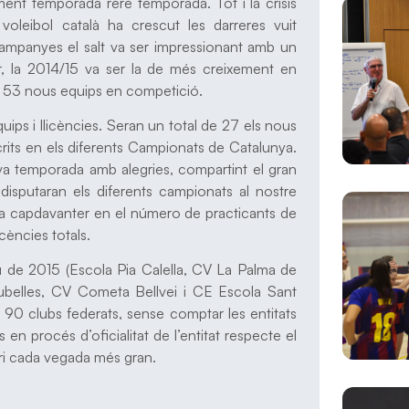
ment temporada rere temporada. Tot i la crisis
leibol català ha crescut les darreres vuit
campanyes el salt va ser impressionant amb un
r, la 2014/15 va ser la de més creixement en
de 53 nous equips en competició.
s i llicències. Seran un total de 27 els nous
rits en els diferents Campionats de Catalunya.
a temporada amb alegries, compartint el gran
isputaran els diferents campionats al nostre
m a capdavanter en el número de practicants de
cències totals.
u de 2015 (Escola Pia Calella, CV La Palma de
ubelles, CV Cometa Bellvei i CE Escola Sant
ls 90 clubs federats, sense comptar les entitats
en procés d’oficialitat de l’entitat respecte el
tori cada vegada més gran.