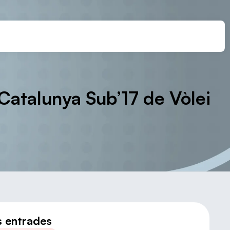
Catalunya Sub’17 de Vòlei
s entrades