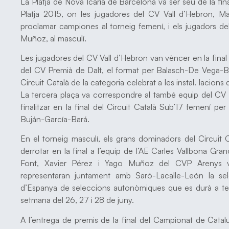
La Platja de Nova Icària de Barcelona va ser seu de la fi
Platja 2015, on les jugadores del CV Vall d’Hebron, Mar
proclamar campiones al torneig femení, i els jugadors d
Muñoz, al masculí.
Les jugadores del CV Vall d’Hebron van vèncer en la final 
del CV Premià de Dalt, el format per Balasch-De Vega-Bel
Circuit Català de la categoria celebrat a les instal. lacio
La tercera plaça va correspondre al també equip del CV 
finalitzar en la final del Circuit Català Sub’17 femení p
Buján-García-Bará.
En el torneig masculí, els grans dominadors del Circuit 
derrotar en la final a l’equip de l’AE Carles Vallbona Gra
Font, Xavier Pérez i Yago Muñoz del CVP Arenys v
representaran juntament amb Saró-Lacalle-León la se
d’Espanya de seleccions autonòmiques que es durà a term
setmana del 26, 27 i 28 de juny.
A l’entrega de premis de la final del Campionat de Catalu