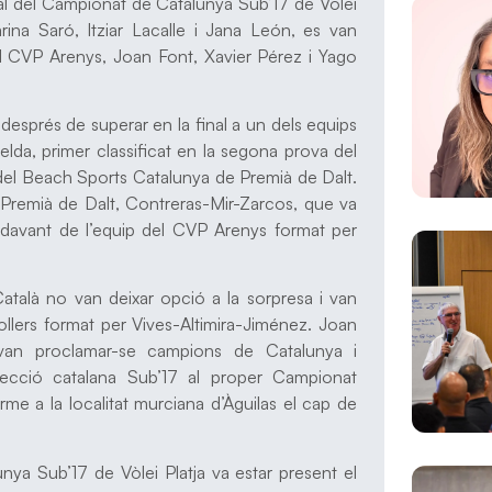
nal del Campionat de Catalunya Sub’17 de Vòlei
ina Saró, Itziar Lacalle i Jana León, es van
el CVP Arenys, Joan Font, Xavier Pérez i Yago
després de superar en la final a un dels equips
da, primer classificat en la segona prova del
ns del Beach Sports Catalunya de Premià de Dalt.
Premià de Dalt, Contreras-Mir-Zarcos, que va
er davant de l’equip del CVP Arenys format per
Català no van deixar opció a la sorpresa i van
nollers format per Vives-Altimira-Jiménez. Joan
an proclamar-se campions de Catalunya i
lecció catalana Sub’17 al proper Campionat
e a la localitat murciana d’Àguilas el cap de
nya Sub’17 de Vòlei Platja va estar present el