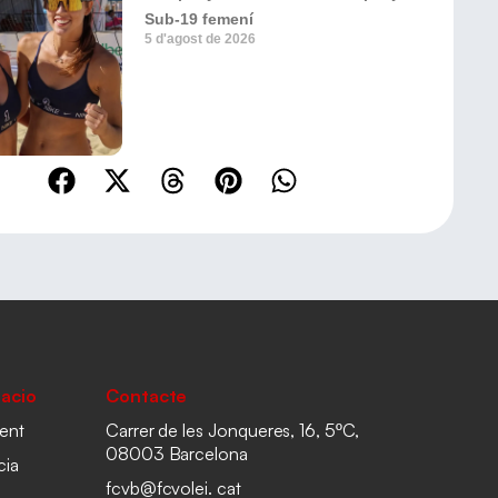
Sub-19 femení
5 d'agost de 2026
acio
Contacte
ent
Carrer de les Jonqueres, 16, 5ºC,
08003 Barcelona
cia
fcvb@fcvolei. cat