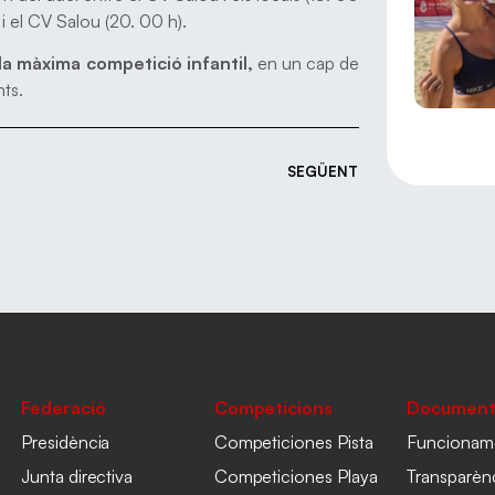
a i el CV Salou (20. 00 h).
la màxima competició infantil,
en un cap de
nts.
SEGÜENT
Federació
Competicions
Document
Presidència
Competiciones Pista
Funcionam
Junta directiva
Competiciones Playa
Transparèn