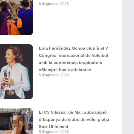
6 d'agost de 2026
Lola Fernández Ochoa clourà el V
Congrés Internacional de Voleibol
amb la conferència inspiradora
«Siempre hacia adelante»
5 d'agost de 2026
El CV Vilassar de Mar, subcampió
d’Espanya de clubs de vòlei platja
Sub-19 femení
5 d'agost de 2026