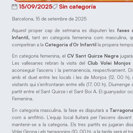
15/09/2025
Sin categoría
Barcelona, 15 de setembre de 2025
Aquest proper cap de setmana es disputen les
fases 
Infantil,
tant en categoria femenina com masculina, que
competiran a la
Categoria d’Or Infantil
la propera tempo
En categoria femenina, el
CV Sant Quirze Negre
jugarà
Les vallesanes rebran la visita del
Club Volei Monjos 
aconseguir l’ascens i la permanència, respectivament. D
amb el duel entre les locals i les de Monjos (12. 00 h),
visitants qui s’enfrontaran entre ells (17. 00 h). Diumenge a
partit entre el Sant Quirze i el Sant Boi A. El guanyador oc
Femenina.
En categoria masculina, la fase es disputarà a
Tarragona
com a amfitrió. L’equip local lluitarà per l’ascens davant
mantenir-se a la categoria. Els tres partits es jugaran d
Vòlei Girona i els tarragonins (10. 00 h), a la tarda serà el t