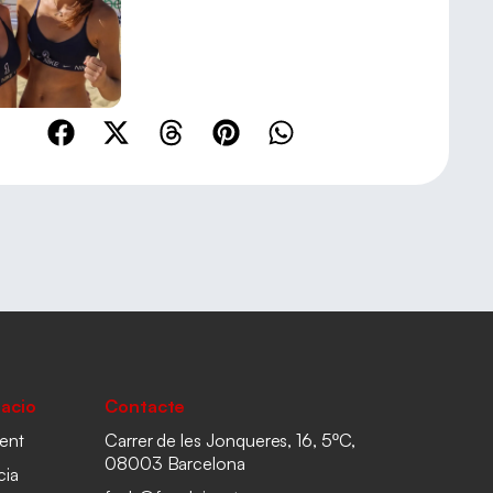
acio
Contacte
ent
Carrer de les Jonqueres, 16, 5ºC,
08003 Barcelona
cia