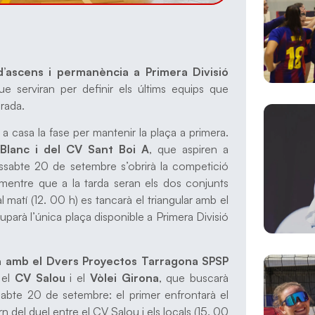
d’ascens i permanència a Primera Divisió
 serviran per definir els últims equips que
rada.
 a casa la fase per mantenir la plaça a primera.
Blanc i del CV Sant Boi A
, que aspiren a
issabte 20 de setembre s’obrirà la competició
 mentre que a la tarda seran els dos conjunts
l matí (12. 00 h) es tancarà el triangular amb el
uparà l’única plaça disponible a Primera Divisió
 amb el Dvers Proyectos Tarragona SPSP
 el
CV Salou
i el
Vòlei Girona
, que buscarà
issabte 20 de setembre: el primer enfrontarà el
orn del duel entre el CV Salou i els locals (15. 00