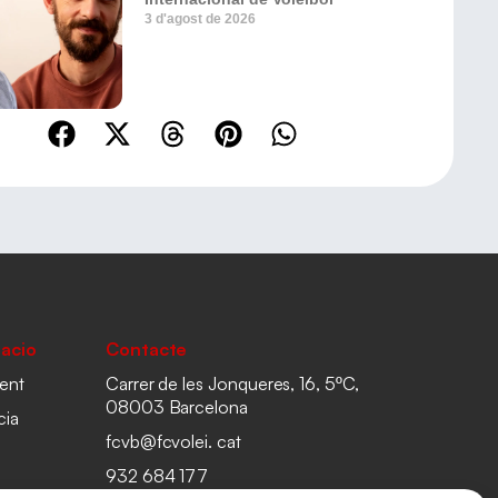
3 d'agost de 2026
acio
Contacte
ent
Carrer de les Jonqueres, 16, 5ºC,
08003 Barcelona
cia
fcvb@fcvolei. cat
932 684 177