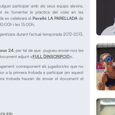
ulguin participar amb els seus equips alevins,
tat és fomentar la pràctica del vòlei en les
ada es celebrarà al
Pavelló LA PARELLADA
de
10:00h i les 13:00h.
anitzarà durant l’actual temporada 2012-2013,
jous 24
, per tal de que pugueu enviar-nos les
l document adjunt «
FULL D`INSCRIPCIÓ
«.
pagament corresponent als jugadors/es que no
or a la primera trobada a participar (en aquest
mera trobada hauran de enviar el document el
COLES)