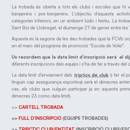
La trobada és oberta a tots els clubs i escoles que hi v
benjamins i pre-benjamins. L’objectiu d’aquesta activi
categories inferiors, en un ambient lúdic i festiu. La trob
Sant Boi de Llobregat, el diumenge 27 de gener entre les 
Aquesta és la segona de les deu trobades que la FCVb org
en el marc del programa de promoció “Escola de Vòlei”.
Us recordem que la data límit d’inscripció serà el di
diferents inscripcions dels equips i s’ha de fer a través de
La data límit d’enviament dels
tríptics de club
(i fer el 
tinguin cap assegurança esportiva) serà el dimecres anteri
cas, els clubs que vulguin participar ja en aquesta pri
dimecres 23 como data límit).
>>
CARTELL TROBADA
>>
FULL D’INSCRIPCIÓ
(EQUIPS TROBADES)
>>
TRIPCTIC CLUB/ENTITAT
(INSCRIPCIÓ CLUBS/ES