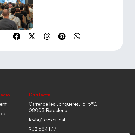
acio
Contacte
ent
Carrer de les Jonqueres, 16, 5ºC,
08003 Barcelona
cia
fcvb@fcvolei. cat
932 684 177