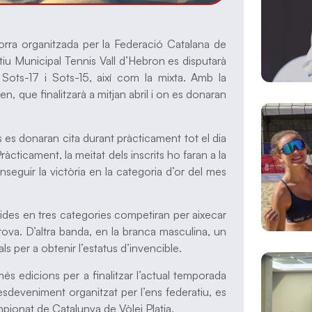
orra organitzada per la Federació Catalana de
tiu Municipal Tennis Vall d’Hebron es disputarà
 Sots-17 i Sots-15, així com la mixta. Amb la
, que finalitzarà a mitjan abril i on es donaran
s es donaran cita durant pràcticament tot el dia
cticament, la meitat dels inscrits ho faran a la
seguir la victòria en la categoria d’or del mes
tides en tres categories competiran per aixecar
rova. D’altra banda, en la branca masculina, un
als per a obtenir l’estatus d’invencible.
és edicions per a finalitzar l’actual temporada
’esdeveniment organitzat per l’ens federatiu, es
ionat de Catalunya de Vòlei Platja.