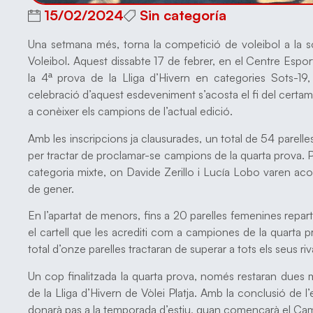
15/02/2024
Sin categoría
Una setmana més, torna la competició de voleibol a la s
Voleibol. Aquest dissabte 17 de febrer, en el Centre Espor
la 4ª prova de la Lliga d’Hivern en categories Sots-19,
celebració d’aquest esdeveniment s’acosta el fi del certamen
a conèixer els campions de l’actual edició.
Amb les inscripcions ja clausurades, un total de 54 parelle
per tractar de proclamar-se campions de la quarta prova. Prà
categoria mixte, on Davide Zerillo i Lucía Lobo varen acon
de gener.
En l’apartat de menors, fins a 20 parelles femenines repar
el cartell que les acrediti com a campiones de la quarta p
total d’onze parelles tractaran de superar a tots els seus riv
Un cop finalitzada la quarta prova, només restaran dues m
de la Lliga d’Hivern de Vòlei Platja. Amb la conclusió de l
donarà pas a la temporada d’estiu, quan començarà el Camp