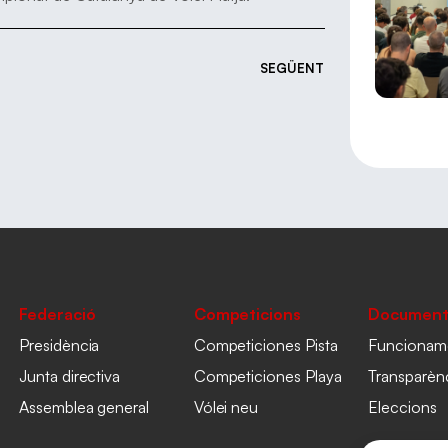
SEGÜENT
Federació
Competicions
Document
Presidència
Competiciones Pista
Funcionam
Junta directiva
Competiciones Playa
Transparèn
Assemblea general
Vólei neu
Eleccions