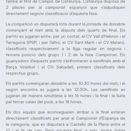
també el títol de Campió de Catalunya. Catalunya disposa de
2 places per al campionat espanyol que s’adjudiquen
directament segons classificació d’aquesta fase.
La competició es disputarà tota durant la jornada de dissabte
començant el matí amb la disputa dels quarts de final. Els
partits es jugaran entre, per un costat, el CV Vall d’Hebron i el
Tarragona SPSP, i per l’altra, el CV Sant Martí i el CV Mataró,
classificats respectivament a la lliga regular en segona i
tercera posició dels grups 1 i 2 de la fase Campionat. Els
guanyadors d’aquests partits s’enfrontaran a semifinals amb el
Barça Voleibol i el CN Sabadell, primers classificats dels
respectius grups.
Els partits començaran dissabte a les 10:30 hores del matí, i el
segon encontre es jugarà a les 12:30h. Les semifinals es
jugaran de manera simultània a les 16 hores i la final i la lluita
pel tercer calaix del podi, a les 18 hores.
Els dos equips que aconsegueixin arribar a la final estaran
directament classificats per anar al Campionat d’Espanya de
la categoria, que es disputarà a Castelló de la Plana entre el
12 i el 16 de juny. Però aquesta final, a més, tindrà doble