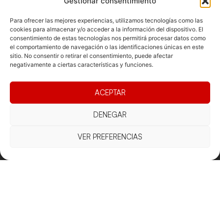
Gestionar consentimiento
Para ofrecer las mejores experiencias, utilizamos tecnologías como las
cookies para almacenar y/o acceder a la información del dispositivo. El
consentimiento de estas tecnologías nos permitirá procesar datos como
Documentacio
Contacte
Competicions
el comportamiento de navegación o las identificaciones únicas en este
sitio. No consentir o retirar el consentimiento, puede afectar
Federació
Funcionament
Carrer de les
Competiciones
negativamente a ciertas características y funciones.
Jonqueres,
Pista
Presidència
Transparència
16, 5ºC,
Competiciones
Junta
Eleccions
08003
ACEPTAR
Playa
directiva
Barcelona
Vólei neu
Assemblea
DENEGAR
fcvb@fcvolei.
general
cat
VER PREFERENCIAS
932 684 177
Avís Legal
Cookies
Privacitat
Termes i condicions
Declaració d'accessibilitat
Copyright © 2025 Federació Catalana de Voleibol |