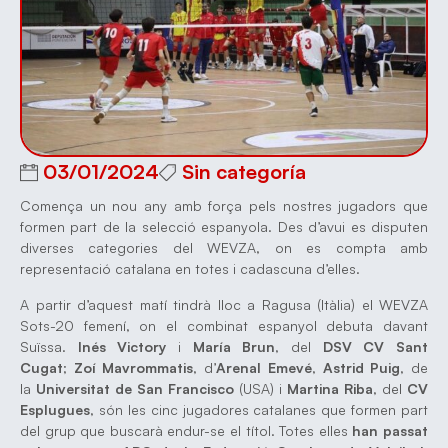
03/01/2024
Sin categoría
Comença un nou any amb força pels nostres jugadors que
formen part de la selecció espanyola. Des d’avui es disputen
diverses categories del WEVZA, on es compta amb
representació catalana en totes i cadascuna d’elles.
A partir d’aquest matí tindrà lloc a Ragusa (Itàlia) el WEVZA
Sots-20 femení, on el combinat espanyol debuta davant
Suïssa.
Inés Victory
i
María Brun
, del
DSV CV Sant
Cugat
;
Zoí Mavrommatis
, d’
Arenal Emevé
,
Astrid Puig
, de
la
Universitat de San Francisco
(USA) i
Martina Riba
, del
CV
Esplugues
, són les cinc jugadores catalanes que formen part
del grup que buscarà endur-se el títol. Totes elles
han passat