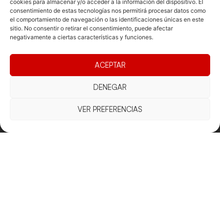
cookies para almacenar y/o acceder a la información del dispositivo. El
consentimiento de estas tecnologías nos permitirá procesar datos como
el comportamiento de navegación o las identificaciones únicas en este
sitio. No consentir o retirar el consentimiento, puede afectar
negativamente a ciertas características y funciones.
Documentacio
Contacte
Competicions
Federació
Funcionament
Carrer de les
Competiciones
ACEPTAR
Jonqueres,
Pista
Presidència
Transparència
16, 5ºC,
Competiciones
DENEGAR
Junta
Eleccions
08003
Playa
directiva
Barcelona
VER PREFERENCIAS
Vólei neu
Assemblea
fcvb@fcvolei.
general
cat
932 684 177
Avís Legal
Cookies
Privacitat
Termes i condicions
Declaració d'accessibilitat
Copyright © 2025 Federació Catalana de Voleibol |