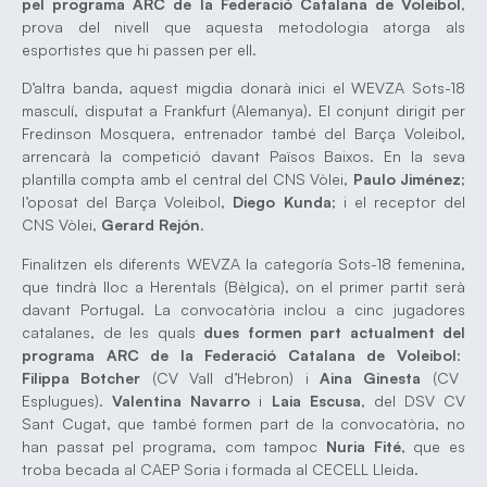
pel programa ARC de la Federació Catalana de Voleibol
,
prova del nivell que aquesta metodologia atorga als
esportistes que hi passen per ell.
D’altra banda, aquest migdia donarà inici el WEVZA Sots-18
masculí, disputat a Frankfurt (Alemanya). El conjunt dirigit per
Fredinson Mosquera, entrenador també del Barça Voleibol,
arrencarà la competició davant Països Baixos. En la seva
plantilla compta amb el central del CNS Vòlei,
Paulo Jiménez
;
l’oposat del Barça Voleibol,
Diego Kunda
; i el receptor del
CNS Vòlei,
Gerard Rejón
.
Finalitzen els diferents WEVZA la categoría Sots-18 femenina,
que tindrà lloc a Herentals (Bèlgica), on el primer partit serà
davant Portugal. La convocatòria inclou a cinc jugadores
catalanes, de les quals
dues formen part actualment del
programa ARC de la Federació Catalana de Voleibol
:
Filippa Botcher
(CV Vall d’Hebron) i
Aina Ginesta
(CV
Esplugues).
Valentina Navarro
i
Laia Escusa
, del DSV CV
Sant Cugat, que també formen part de la convocatòria, no
han passat pel programa, com tampoc
Nuria Fité
, que es
troba becada al CAEP Soria i formada al CECELL Lleida.