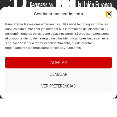
Gestionar consentimiento
Para ofrecer las mejores experiencias, utilizamos tecnologías como las
cookies para almacenar y/o acceder a la información del dispositivo. El
consentimiento de estas tecnologías nos permitirá procesar datos como
Documentacio
Contacte
el comportamiento de navegación o las identificaciones únicas en este
Competicions
sitio. No consentir o retirar el consentimiento, puede afectar
Federació
Funcionament
Carrer de les
Competiciones
negativamente a ciertas características y funciones.
Jonqueres,
Pista
Presidència
Transparència
16, 5ºC,
Competiciones
ACEPTAR
Junta
Eleccions
08003
Playa
directiva
Barcelona
Vólei neu
DENEGAR
Assemblea
fcvb@fcvolei.
general
cat
VER PREFERENCIAS
932 684 177
Avís Legal
Cookies
Privacitat
Termes i condicions
Declaració d'accessibilitat