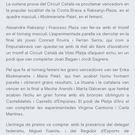
La vuitena prova del Circuit Català va proclamar vencedors en
la popular localitat de la Costa Brava a Raksanyi-Plaza, en el
quadre masculí, i Kliokmanaite-Palet, en el femení.
Alexandre Raksanyi i Francesc Plaza van fer-se amb el triomf
en el torneig masculí. L’experimentada parella va derrotar en la
final als joves Conrad Rovira i Ferran Serra, qui com a
Empuriabrava van quedar-se amb la mel als llavis d’assaborir
un triomf al Circuit Català de Vòlei Platja d’aquest estiu, en un
podi que van completar Joan Bagan i Jordi Sagrera.
Pel que fa al torneig femení les grans vencedores van ser Erika
Kliokmanaite i Maria Palet, qui han acabat l’estiu formant
parella i obtenint grans resultats. La lituana i la catalana van
vèncer en la final a Meche Arends i Marta Galceran que també
acaben l’estiu en gran forma amb els bronzes obtinguts a
Castelldefels i Castelló d’Empúries. El podi de Platja d’Aro el
van completar les experimentades Virginia Carmona i Carla
Martínez.
L’entrega de premis va comptar amb la presència del delegat
federatiu, Miguel Fuente, i del Regidor d’Esports de