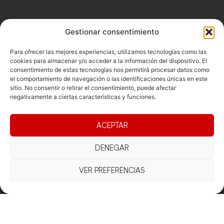
Gestionar consentimiento
Para ofrecer las mejores experiencias, utilizamos tecnologías como las
cookies para almacenar y/o acceder a la información del dispositivo. El
consentimiento de estas tecnologías nos permitirá procesar datos como
el comportamiento de navegación o las identificaciones únicas en este
sitio. No consentir o retirar el consentimiento, puede afectar
negativamente a ciertas características y funciones.
ACEPTAR
Documentacio
Contacte
Competicions
DENEGAR
Federació
Funcionament
Carrer de les
Competiciones
VER PREFERENCIAS
Jonqueres,
Pista
Presidència
Transparència
16, 5ºC,
Competiciones
Junta
Eleccions
08003
Playa
directiva
Barcelona
Vólei neu
Assemblea
fcvb@fcvolei.