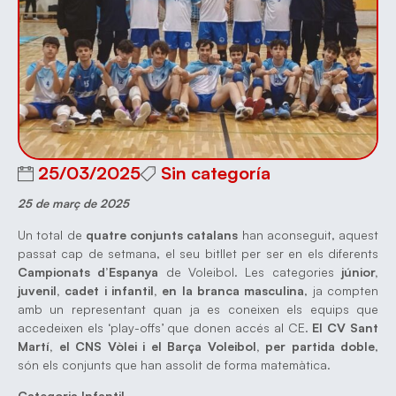
25/03/2025
Sin categoría
25 de març de 2025
Un total de
quatre conjunts catalans
han aconseguit, aquest
passat cap de setmana, el seu bitllet per ser en els diferents
Campionats d’Espanya
de Voleibol. Les categories
júnior,
juvenil, cadet i infantil, en la branca masculina
, ja compten
amb un representant quan ja es coneixen els equips que
accedeixen els ‘play-offs’ que donen accés al CE.
El CV Sant
Martí, el CNS Vòlei i el Barça Voleibol, per partida doble
,
són els conjunts que han assolit de forma matemàtica.
Categoria Infantil