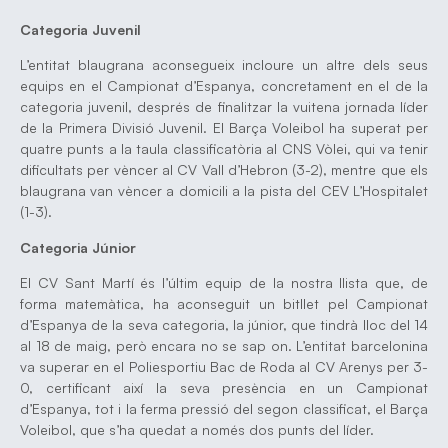
Categoria Juvenil
L’entitat blaugrana aconsegueix incloure un altre dels seus
equips en el Campionat d’Espanya, concretament en el de la
categoria juvenil, després de finalitzar la vuitena jornada líder
de la Primera Divisió Juvenil. El Barça Voleibol ha superat per
quatre punts a la taula classificatòria al CNS Vòlei, qui va tenir
dificultats per vèncer al CV Vall d’Hebron (3-2), mentre que els
blaugrana van vèncer a domicili a la pista del CEV L’Hospitalet
(1-3).
Categoria Júnior
El CV Sant Martí és l’últim equip de la nostra llista que, de
forma matemàtica, ha aconseguit un bitllet pel Campionat
d’Espanya de la seva categoria, la júnior, que tindrà lloc del 14
al 18 de maig, però encara no se sap on. L’entitat barcelonina
va superar en el Poliesportiu Bac de Roda al CV Arenys per 3-
0, certificant així la seva presència en un Campionat
d’Espanya, tot i la ferma pressió del segon classificat, el Barça
Voleibol, que s’ha quedat a només dos punts del líder.