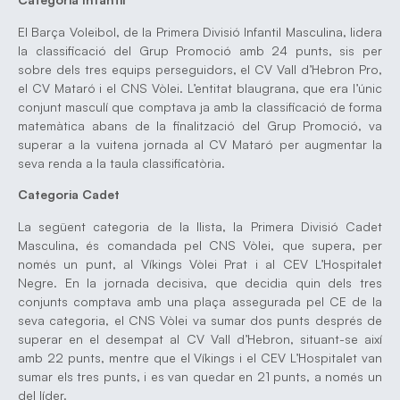
El Barça Voleibol, de la Primera Divisió Infantil Masculina, lidera
la classificació del Grup Promoció amb 24 punts, sis per
sobre dels tres equips perseguidors, el CV Vall d’Hebron Pro,
el CV Mataró i el CNS Vòlei. L’entitat blaugrana, que era l’únic
conjunt masculí que comptava ja amb la classificació de forma
matemàtica abans de la finalització del Grup Promoció, va
superar a la vuitena jornada al CV Mataró per augmentar la
seva renda a la taula classificatòria.
Categoria Cadet
La següent categoria de la llista, la Primera Divisió Cadet
Masculina, és comandada pel CNS Vòlei, que supera, per
només un punt, al Víkings Vòlei Prat i al CEV L’Hospitalet
Negre. En la jornada decisiva, que decidia quin dels tres
conjunts comptava amb una plaça assegurada pel CE de la
seva categoria, el CNS Vòlei va sumar dos punts després de
superar en el desempat al CV Vall d’Hebron, situant-se així
amb 22 punts, mentre que el Víkings i el CEV L’Hospitalet van
sumar els tres punts, i es van quedar en 21 punts, a només un
del líder.