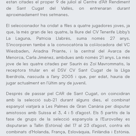
estan citades el proper 9 de juliol al Centre d’Alt Rendiment
de Sant Cugat del Vallès, on entrenaran durant
aproximadament tres setmanes.
El seleccionador ha cridat a files a quatre jugadores joves, ja
que, la més gran de les quatre, la lliure del CV Tenerife Libby’s
La Laguna, Patricia Llabrés, suma només 27 anys.
S’incorporen també a la convocatòria la col·locadora del VC
Wiesbaden, Ariadna Priante, i la central del Avarca de
Menorca, Carla Jiménez, ambdues amb només 21 anys. La més
jove de les quatre citades per Saurín és Zoí Mavrommatis, la
receptora titular en el DSV CV Sant Cugat de la Lliga
Iberdrola, nascuda a l’any 2005 i que, per edat, hauria de
jugar actualment en l’últim any de juvenil.
Després de passar pel CAR de Sant Cugat, on coincidiran
amb la selecció sub-21 durant alguns dies, el combinat
espanyol viatjarà a Les Palmes de Gran Canària per disputar
amistosos amb Suïssa el 3, 4 i 5 d’agost. Els 5 partits de la
fase de grups de la selecció espanyola a l’Eurovolley es
disputaran a Tallin (Estònia) del 17 al 23 d’agost, contra els
combinats d’Holanda, França, Eslovàquia, Finlàndia i Estònia.