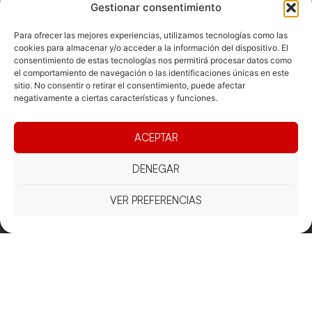
Gestionar consentimiento
Para ofrecer las mejores experiencias, utilizamos tecnologías como las
cookies para almacenar y/o acceder a la información del dispositivo. El
consentimiento de estas tecnologías nos permitirá procesar datos como
el comportamiento de navegación o las identificaciones únicas en este
sitio. No consentir o retirar el consentimiento, puede afectar
negativamente a ciertas características y funciones.
Documentacio
Contacte
Competicions
Federació
ACEPTAR
Funcionament
Carrer de les
Competiciones
Jonqueres,
Pista
Presidència
Transparència
16, 5ºC,
DENEGAR
Competiciones
Junta
Eleccions
08003
Playa
directiva
Barcelona
VER PREFERENCIAS
Vólei neu
Assemblea
fcvb@fcvolei.
general
cat
932 684 177
Avís Legal
Cookies
Privacitat
Termes i condicions
Declaració d'accessibilitat