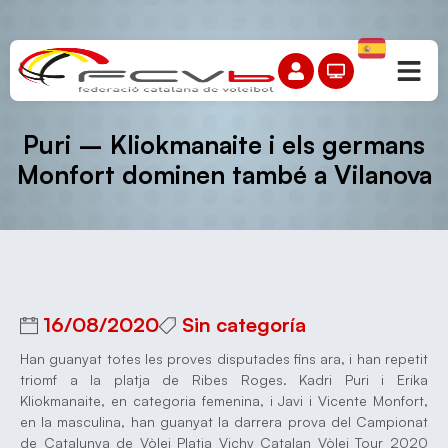
Puri – Kliokmanaite i els germans
Monfort dominen també a Vilanova
16/08/2020
Sin categoría
Han guanyat totes les proves disputades fins ara, i han repetit
triomf a la platja de Ribes Roges. Kadri Puri i Erika
Kliokmanaite, en categoria femenina, i Javi i Vicente Monfort,
en la masculina, han guanyat la darrera prova del Campionat
de Catalunya de Vòlei Platja Vichy Catalan Vòlei Tour 2020