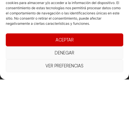
cookies para almacenar y/o acceder a la información del dispositivo. El
consentimiento de estas tecnologías nos permitirá procesar datos como
el comportamiento de navegación o las identificaciones únicas en este
sitio. No consentir o retirar el consentimiento, puede afectar
negativamente a ciertas características y funciones.
Documentacio
Contacte
Competicions
Federació
Funcionament
Carrer de les
Competiciones
ACEPTAR
Jonqueres,
Pista
Presidència
Transparència
16, 5ºC,
Competiciones
DENEGAR
Junta
Eleccions
08003
Playa
directiva
Barcelona
VER PREFERENCIAS
Vólei neu
Assemblea
fcvb@fcvolei.
general
cat
932 684 177
Avís Legal
Cookies
Privacitat
Termes i condicions
Declaració d'accessibilitat