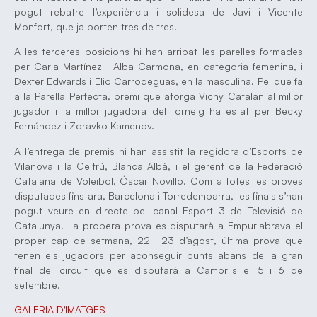
pogut rebatre l’experiència i solidesa de Javi i Vicente
Monfort, que ja porten tres de tres.
A les terceres posicions hi han arribat les parelles formades
per Carla Martínez i Alba Carmona, en categoria femenina, i
Dexter Edwards i Elio Carrodeguas, en la masculina. Pel que fa
a la Parella Perfecta, premi que atorga Vichy Catalan al millor
jugador i la millor jugadora del torneig ha estat per Becky
Fernández i Zdravko Kamenov.
A l’entrega de premis hi han assistit la regidora d’Esports de
Vilanova i la Geltrú, Blanca Albà, i el gerent de la Federació
Catalana de Voleibol, Óscar Novillo. Com a totes les proves
disputades fins ara, Barcelona i Torredembarra, les finals s’han
pogut veure en directe pel canal Esport 3 de Televisió de
Catalunya. La propera prova es disputarà a Empuriabrava el
proper cap de setmana, 22 i 23 d’agost, última prova que
tenen els jugadors per aconseguir punts abans de la gran
final del circuit que es disputarà a Cambrils el 5 i 6 de
setembre.
GALERIA D’IMATGES