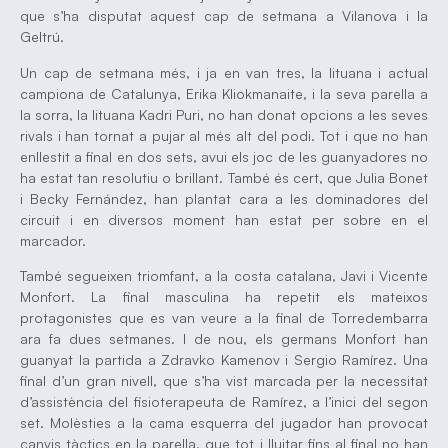
que s’ha disputat aquest cap de setmana a Vilanova i la
Geltrú.
Un cap de setmana més, i ja en van tres, la lituana i actual
campiona de Catalunya, Erika Kliokmanaite, i la seva parella a
la sorra, la lituana Kadri Puri, no han donat opcions a les seves
rivals i han tornat a pujar al més alt del podi. Tot i que no han
enllestit a final en dos sets, avui els joc de les guanyadores no
ha estat tan resolutiu o brillant. També és cert, que Julia Bonet
i Becky Fernández, han plantat cara a les dominadores del
circuit i en diversos moment han estat per sobre en el
marcador.
També segueixen triomfant, a la costa catalana, Javi i Vicente
Monfort. La final masculina ha repetit els mateixos
protagonistes que es van veure a la final de Torredembarra
ara fa dues setmanes. I de nou, els germans Monfort han
guanyat la partida a Zdravko Kamenov i Sergio Ramírez. Una
final d’un gran nivell, que s’ha vist marcada per la necessitat
d’assistència del fisioterapeuta de Ramírez, a l’inici del segon
set. Molèsties a la cama esquerra del jugador han provocat
canvis tàctics en la parella, que tot i lluitar fins al final no han