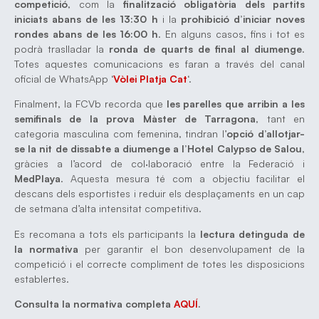
competició
, com la
finalització obligatòria dels partits
iniciats abans de les 13:30 h
i la
prohibició d’iniciar noves
rondes abans de les 16:00 h
. En alguns casos, fins i tot es
podrà traslladar la
ronda de quarts de final al diumenge
.
Totes aquestes comunicacions es faran a través del canal
oficial de WhatsApp ‘
Vòlei Platja Cat
‘.
Finalment, la FCVb recorda que
les parelles que arribin a les
semifinals de la prova Màster de Tarragona
, tant en
categoria masculina com femenina, tindran l’
opció d’allotjar-
se la nit de dissabte a diumenge a l’Hotel Calypso de Salou
,
gràcies a l’acord de col·laboració entre la Federació i
MedPlaya
. Aquesta mesura té com a objectiu facilitar el
descans dels esportistes i reduir els desplaçaments en un cap
de setmana d’alta intensitat competitiva.
Es recomana a tots els participants la
lectura detinguda de
la normativa
per garantir el bon desenvolupament de la
competició i el correcte compliment de totes les disposicions
establertes.
Consulta la normativa completa
AQUÍ
.