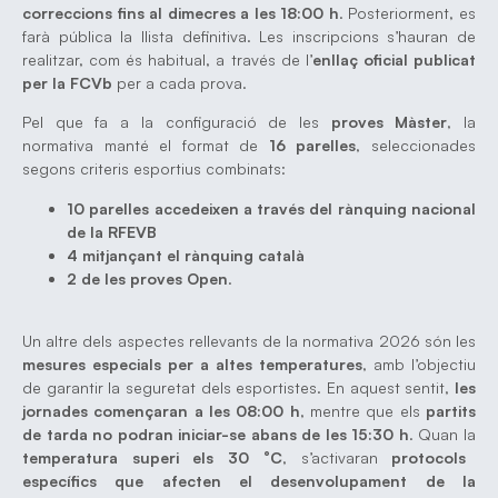
correccions fins al dimecres a les 18:00 h
. Posteriorment, es
farà pública la llista definitiva. Les inscripcions s’hauran de
realitzar, com és habitual, a través de l’
enllaç oficial publicat
per la FCVb
per a cada prova.
Pel que fa a la configuració de les
proves Màster
, la
normativa manté el format de
16 parelles
, seleccionades
segons criteris esportius combinats:
10 parelles accedeixen a través del rànquing nacional
de la RFEVB
4 mitjançant el rànquing català
2 de les proves Open
.
Un altre dels aspectes rellevants de la normativa 2026 són les
mesures especials per a altes temperatures
, amb l’objectiu
de garantir la seguretat dels esportistes. En aquest sentit,
les
jornades començaran a les 08:00 h
, mentre que els
partits
de tarda no podran iniciar-se abans de les 15:30 h
. Quan la
temperatura superi els 30 °C
, s’activaran
protocols
específics que afecten el desenvolupament de la