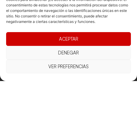
consentimiento de estas tecnologías nos permitirá procesar datos como
el comportamiento de navegación o las identificaciones únicas en este
sitio. No consentir o retirar el consentimiento, puede afectar
negativamente a ciertas características y funciones.
ACEPTAR
Documentacio
Contacte
Competicions
DENEGAR
Federació
Funcionament
Carrer de les
Competiciones
Jonqueres,
Pista
Presidència
Transparència
VER PREFERENCIAS
16, 5ºC,
Competiciones
Junta
Eleccions
08003
Playa
directiva
Barcelona
Vólei neu
Assemblea
fcvb@fcvolei.
general
cat
932 684 177
Avís Legal
Cookies
Privacitat
Termes i condicions
Declaració d'accessibilitat