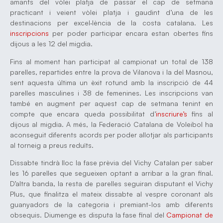
amants del vòlei platja de passar el cap de setmana
practicant i veient vòlei platja i gaudint d’una de les
destinacions per excel·lència de la costa catalana. Les
inscripcions
per poder participar encara estan obertes fins
dijous a les 12 del migdia.
Fins al moment han participat al campionat un total de 138
parelles, repartides entre la prova de Vilanova i la del Masnou,
sent aquesta última un èxit rotund amb la inscripció de 44
parelles masculines i 38 de femenines. Les inscripcions van
també en augment per aquest cap de setmana tenint en
compte que encara queda possibilitat d’
inscriure’s
fins al
dijous al migdia. A més, la Federació Catalana de Voleibol ha
aconseguit diferents acords per poder allotjar als participants
al torneig a preus reduïts.
Dissabte tindrà lloc la fase prèvia del Vichy Catalan per saber
les 16 parelles que segueixen optant a arribar a la gran final.
D’altra banda, la resta de parelles seguiran disputant el Vichy
Plus, que finalitza el mateix dissabte al vespre coronant als
guanyadors de la categoria i premiant-los amb diferents
obsequis. Diumenge es disputa la fase final del
Campionat de