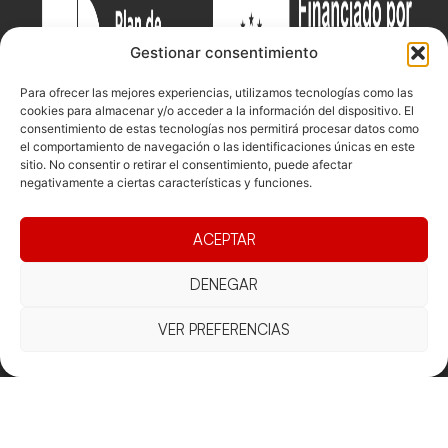
Gestionar consentimiento
Para ofrecer las mejores experiencias, utilizamos tecnologías como las
cookies para almacenar y/o acceder a la información del dispositivo. El
consentimiento de estas tecnologías nos permitirá procesar datos como
el comportamiento de navegación o las identificaciones únicas en este
sitio. No consentir o retirar el consentimiento, puede afectar
negativamente a ciertas características y funciones.
Documentacio
Contacte
Competicions
ACEPTAR
Federació
Funcionament
Carrer de les
Competiciones
Jonqueres,
Pista
Presidència
Transparència
DENEGAR
16, 5ºC,
Competiciones
Junta
Eleccions
08003
Playa
directiva
VER PREFERENCIAS
Barcelona
Vólei neu
Assemblea
fcvb@fcvolei.
general
cat
932 684 177