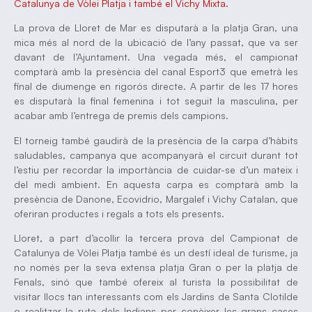
Catalunya de Vòlei Platja i també el Vichy Mixta.
La prova de Lloret de Mar es disputarà a la platja Gran, una
mica més al nord de la ubicació de l’any passat, que va ser
davant de l’Ajuntament. Una vegada més, el campionat
comptarà amb la presència del canal Esport3 que emetrà les
final de diumenge en rigorós directe. A partir de les 17 hores
es disputarà la final femenina i tot seguit la masculina, per
acabar amb l’entrega de premis dels campions.
El torneig també gaudirà de la presència de la carpa d’hàbits
saludables, campanya que acompanyarà el circuit durant tot
l’estiu per recordar la importància de cuidar-se d’un mateix i
del medi ambient. En aquesta carpa es comptarà amb la
presència de Danone, Ecovidrio, Margalef i Vichy Catalan, que
oferiran productes i regals a tots els presents.
Lloret, a part d’acollir la tercera prova del Campionat de
Catalunya de Vòlei Platja també és un destí ideal de turisme, ja
no només per la seva extensa platja Gran o per la platja de
Fenals, sinó que també ofereix al turista la possibilitat de
visitar llocs tan interessants com els Jardins de Santa Clotilde
o realitzar la ruta dels Indians per conèixer les grans cases