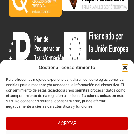
Gestionar consentimiento
Para ofrecer las mejores experiencias, utilizamos tecnologías como las
Documentacio
Contacte
Competicions
cookies para almacenar y/o acceder a la información del dispositivo. El
consentimiento de estas tecnologías nos permitirá procesar datos como
Federació
Funcionament
Carrer de les
Competiciones
el comportamiento de navegación o las identificaciones únicas en este
Jonqueres,
Pista
sitio. No consentir o retirar el consentimiento, puede afectar
Presidència
Transparència
16, 5ºC,
negativamente a ciertas características y funciones.
Competiciones
Junta
Eleccions
08003
Playa
directiva
Barcelona
ACEPTAR
Vólei neu
Assemblea
fcvb@fcvolei.
general
cat