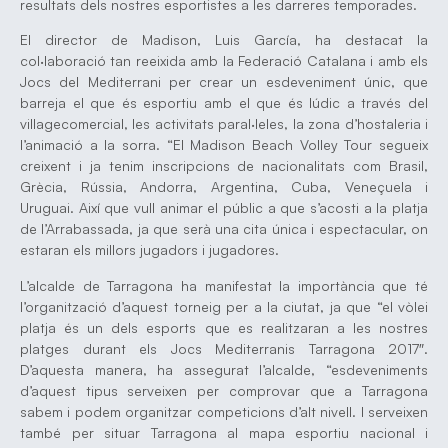
resultats dels nostres esportistes a les darreres temporades.
El director de Madison, Luis García, ha destacat la
col·laboració tan reeixida amb la Federació Catalana i amb els
Jocs del Mediterrani per crear un esdeveniment únic, que
barreja el que és esportiu amb el que és lúdic a través del
villagecomercial, les activitats paral·leles, la zona d’hostaleria i
l’animació a la sorra. “El Madison Beach Volley Tour segueix
creixent i ja tenim inscripcions de nacionalitats com Brasil,
Grècia, Rússia, Andorra, Argentina, Cuba, Veneçuela i
Uruguai. Així que vull animar el públic a que s’acosti a la platja
de l’Arrabassada, ja que serà una cita única i espectacular, on
estaran els millors jugadors i jugadores.
L’alcalde de Tarragona ha manifestat la importància que té
l’organització d’aquest torneig per a la ciutat, ja que “el vòlei
platja és un dels esports que es realitzaran a les nostres
platges durant els Jocs Mediterranis Tarragona 2017″.
D’aquesta manera, ha assegurat l’alcalde, “esdeveniments
d’aquest tipus serveixen per comprovar que a Tarragona
sabem i podem organitzar competicions d’alt nivell. I serveixen
també per situar Tarragona al mapa esportiu nacional i