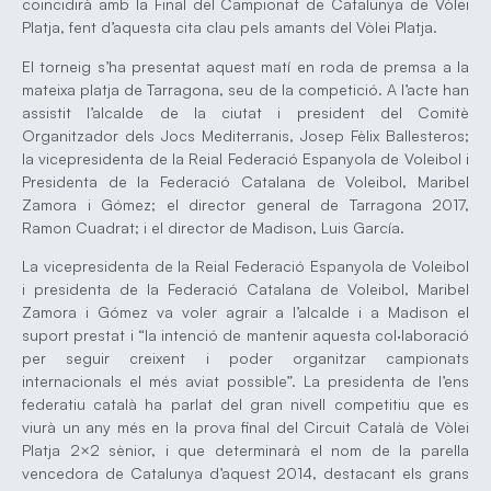
coincidirà amb la Final del Campionat de Catalunya de Vòlei
Platja, fent d’aquesta cita clau pels amants del Vòlei Platja.
El torneig s’ha presentat aquest matí en roda de premsa a la
mateixa platja de Tarragona, seu de la competició. A l’acte han
assistit l’alcalde de la ciutat i president del Comitè
Organitzador dels Jocs Mediterranis, Josep Fèlix Ballesteros;
la vicepresidenta de la Reial Federació Espanyola de Voleibol i
Presidenta de la Federació Catalana de Voleibol, Maribel
Zamora i Gómez; el director general de Tarragona 2017,
Ramon Cuadrat; i el director de Madison, Luis García.
La vicepresidenta de la Reial Federació Espanyola de Voleibol
i presidenta de la Federació Catalana de Voleibol, Maribel
Zamora i Gómez va voler agrair a l’alcalde i a Madison el
suport prestat i “la intenció de mantenir aquesta col·laboració
per seguir creixent i poder organitzar campionats
internacionals el més aviat possible”. La presidenta de l’ens
federatiu català ha parlat del gran nivell competitiu que es
viurà un any més en la prova final del Circuit Català de Vòlei
Platja 2×2 sènior, i que determinarà el nom de la parella
vencedora de Catalunya d’aquest 2014, destacant els grans