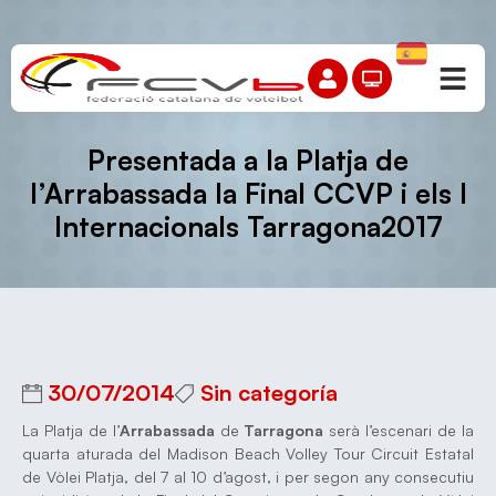
Presentada a la Platja de
l’Arrabassada la Final CCVP i els I
Internacionals Tarragona2017
30/07/2014
Sin categoría
La Platja de l’
Arrabassada
de
Tarragona
serà l’escenari de la
quarta aturada del Madison Beach Volley Tour Circuit Estatal
de Vòlei Platja, del 7 al 10 d’agost, i per segon any consecutiu