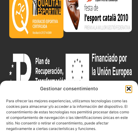
Gestionar consentimiento
Para ofrecer las mejores experiencias, utilizamos tecnologías como las
cookies para almacenar y/o acceder a la información del dispositivo. El
Documentacio
Contacte
Competicions
consentimiento de estas tecnologías nos permitirá procesar datos como
Federació
Funcionament
Carrer de les
Competiciones
el comportamiento de navegación o las identificaciones únicas en este
sitio. No consentir o retirar el consentimiento, puede afectar
Jonqueres,
Pista
Presidència
Transparència
negativamente a ciertas características y funciones.
16, 5ºC,
Competiciones
Junta
Eleccions
08003