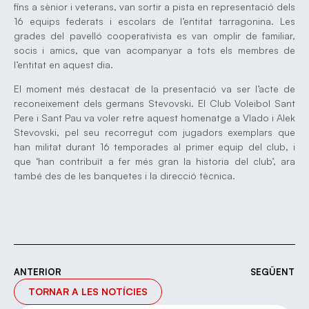
fins a sènior i veterans, van sortir a pista en representació dels
16 equips federats i escolars de l’entitat tarragonina. Les
grades del pavelló cooperativista es van omplir de familiar,
socis i amics, que van acompanyar a tots els membres de
l’entitat en aquest dia.
El moment més destacat de la presentació va ser l’acte de
reconeixement dels germans Stevovski. El Club Voleibol Sant
Pere i Sant Pau va voler retre aquest homenatge a Vlado i Alek
Stevovski, pel seu recorregut com jugadors exemplars que
han militat durant 16 temporades al primer equip del club, i
que ‘han contribuït a fer més gran la historia del club’, ara
també des de les banquetes i la direcció tècnica.
ANTERIOR
SEGÜENT
TORNAR A LES NOTÍCIES