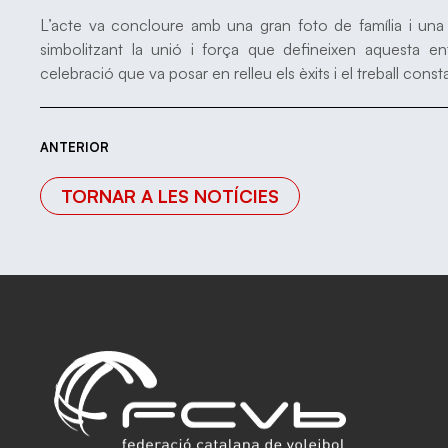
L’acte va concloure amb una gran foto de família i una 
simbolitzant la unió i força que defineixen aquesta ent
celebració que va posar en relleu els èxits i el treball con
ANTERIOR
TORNAR A LES NOTÍCIES