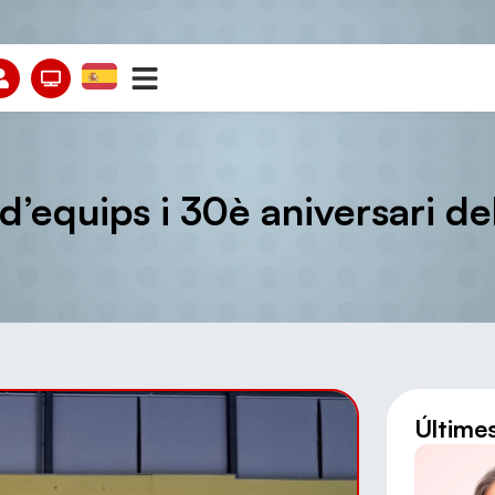
d’equips i 30è aniversari d
Últime