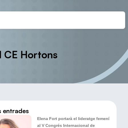
el CE Hortons
s entrades
Elena Fort portarà el lideratge femení
al V Congrés Internacional de