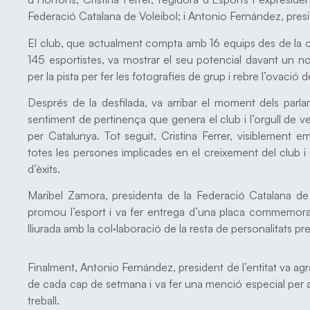
Federació Catalana de Voleibol; i Antonio Fernández, pres
El club, que actualment compta amb 16 equips des de la ca
145 esportistes, va mostrar el seu potencial davant un no
per la pista per fer les fotografies de grup i rebre l’ovació d
Després de la desfilada, va arribar el moment dels parlam
sentiment de pertinença que genera el club i l’orgull de 
per Catalunya. Tot seguit, Cristina Ferrer, visiblement e
totes les persones implicades en el creixement del club i 
d’èxits.
Maribel Zamora, presidenta de la Federació Catalana de 
promou l’esport i va fer entrega d’una placa commemora
lliurada amb la col·laboració de la resta de personalitats pr
Finalment, Antonio Fernández, president de l’entitat va agra
de cada cap de setmana i va fer una menció especial per al
treball.