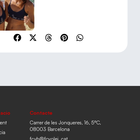
acio
Contacte
ent
Carrer de les Jonqueres, 16, 5ºC,
08003 Barcelona
cia
fcvb@fcvolei. cat