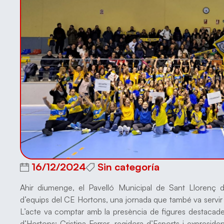
16/12/2024
Sin categoría
Ahir diumenge, el Pavelló Municipal de Sant Llorenç d
d’equips del CE Hortons, una jornada que també va servir 
L’acte va comptar amb la presència de figures destacade
d’Hortons; Cristina Ferrer, regidora d’Esports i expresid