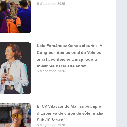
6 d'agost de 2026
Lola Fernández Ochoa clourà el V
Congrés Internacional de Voleibol
amb la conferència inspiradora
«Siempre hacia adelante»
5 d'agost de 2026
El CV Vilassar de Mar, subcampió
d’Espanya de clubs de vòlei platja
Sub-19 femení
5 d'agost de 2026