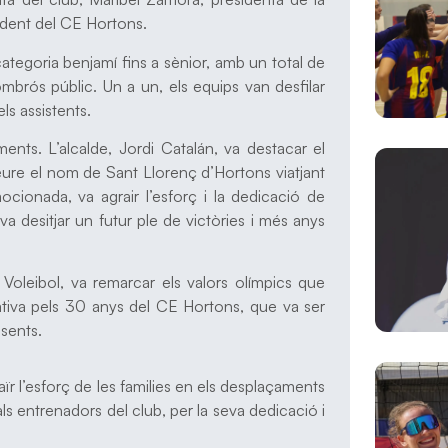
ident del CE Hortons.
tegoria benjamí fins a sènior, amb un total de
mbrós públic. Un a un, els equips van desfilar
els assistents.
ents. L’alcalde, Jordi Catalán, va destacar el
veure el nom de Sant Llorenç d’Hortons viatjant
mocionada, va agrair l’esforç i la dedicació de
va desitjar un futur ple de victòries i més anys
Voleibol, va remarcar els valors olímpics que
tiva pels 30 anys del CE Hortons, que va ser
esents.
ïr l’esforç de les families en els desplaçaments
s entrenadors del club, per la seva dedicació i