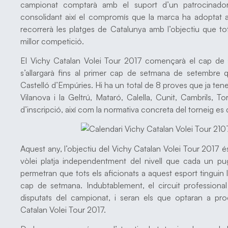
campionat comptarà amb el suport d’un patrocinador
consolidant així el compromís que la marca ha adoptat 
recorrerà les platges de Catalunya amb l’objectiu que tot
millor competició.
El Vichy Catalan Volei Tour 2017 començarà el cap de 
s’allargarà fins al primer cap de setmana de setembre qu
Castelló d’Empúries. Hi ha un total de 8 proves que ja tene
Vilanova i la Geltrú, Mataró, Calella, Cunit, Cambrils, T
d’inscripció, així com la normativa concreta del torneig es
Aquest any, l’objectiu del Vichy Catalan Volei Tour 2017 
vòlei platja independentment del nivell que cada un pugui
permetran que tots els aficionats a aquest esport tinguin la
cap de setmana. Indubtablement, el circuit professiona
disputats del campionat, i seran els que optaran a p
Catalan Volei Tour 2017.