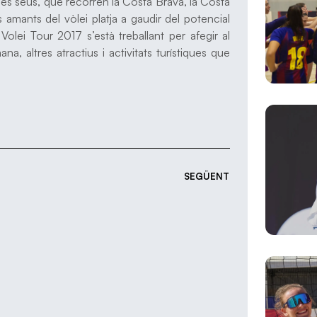
 les seus, que recorren la Costa Brava, la Costa
 amants del vòlei platja a gaudir del potencial
olei Tour 2017 s’està treballant per afegir al
 altres atractius i activitats turístiques que
SEGÜENT