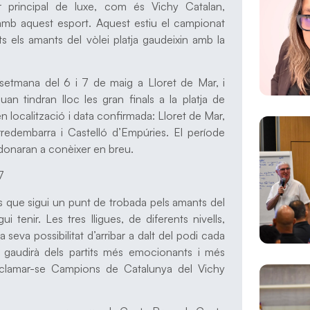
 principal de luxe, com és Vichy Catalan,
amb aquest esport. Aquest estiu el campionat
s els amants del vòlei platja gaudeixin amb la
setmana del 6 i 7 de maig a Lloret de Mar, i
an tindran lloc les gran finals a la platja de
n localització i data confirmada: Lloret de Mar,
orredembarra i Castelló d’Empúries. El període
 donaran a conèixer en breu.
és que sigui un punt de trobada pels amants del
 tenir. Les tres lligues, de diferents nivells,
 seva possibilitat d’arribar a dalt del podi cada
l gaudirà dels partits més emocionants i més
roclamar-se Campions de Catalunya del Vichy