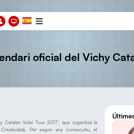
endari oficial del Vichy Cat
Últime
ichy Catalan Volei Tour 2017’, que organitza la
Creativialab. Per segon any consecutiu, el