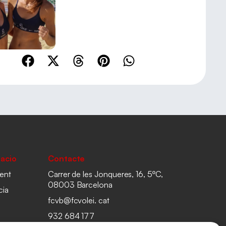
acio
Contacte
ent
Carrer de les Jonqueres, 16, 5ºC,
08003 Barcelona
cia
fcvb@fcvolei. cat
932 684 177