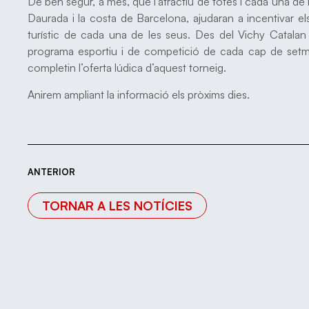
De ben segur, a més, que l’atractiu de totes i cada una de
Daurada i la costa de Barcelona, ajudaran a incentivar els
turístic de cada una de les seus. Des del Vichy Catalan V
programa esportiu i de competició de cada cap de setmana,
completin l’oferta lúdica d’aquest torneig.
Anirem ampliant la informació els pròxims dies.
ANTERIOR
TORNAR A LES NOTÍCIES