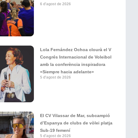
6 d'agost de 2026
Lola Fernández Ochoa clourà el V
Congrés Internacional de Voleibol
amb la conferència inspiradora
«Siempre hacia adelante»
5 d'agost de 2026
El CV Vilassar de Mar, subcampió
d’Espanya de clubs de vòlei platja
Sub-19 femení
5 d'agost de 2026