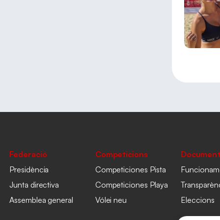
Federació
Competicions
Document
Presidència
Competiciones Pista
Funcionam
Junta directiva
Competiciones Playa
Transparèn
Assemblea general
Vólei neu
Eleccions