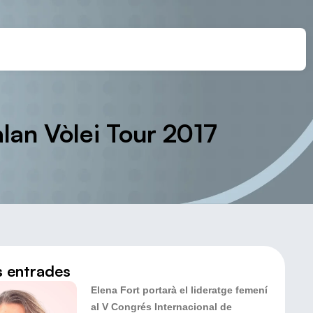
alan Vòlei Tour 2017
s entrades
Elena Fort portarà el lideratge femení
al V Congrés Internacional de