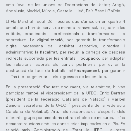
amb l’aval de les unions de Federacions de l’estat; Aragó,
Andalusia, Madrid, Múrcia, Castella i Lleó, País Basc i Galícia.
El Pla Marshall recull 26 mesures que s’articulen en quatre 4
àmbits que han de servir, de manera transversal, a ajudar a les
entitats, practicants i professionals a transformar-se i a
sobreviure.
La digitalització,
per garantir la transformació
digital necessària de l’activitat esportiva, directiva i
administrativa;
la fiscalitat,
per reduir la càrrega de despesa
indirecta suportada per les entitats;
l’ocupació
, per adaptar
les relacions laborals als canvis pertinents per evitar la
destrucció de llocs de treball; i
el finançament
, per garantir
—fins i tot augmentar— els ingressos de les entitats.
En la presentació d’aquest document, via telemàtica, hi van
participar també el vicepresident de la UFEC, Enric Bertrán
(president de la Federació Catalana de Natació) i Maribel
Zamora, secretaria de la UFEC (i presidenta de la Federació
Catalana de Voleibol). Ara, els responsables d’esports dels
diferents grups parlamentaris rebran el plec de mesures, i s’ha
demanat reunions amb les conselleries implicades en el Pla. En
relació amb l’Administració de l’Estat, la UFEC i la resta