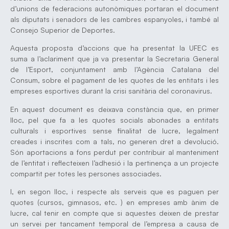
d’unions de federacions autonòmiques portaran el document
als diputats i senadors de les cambres espanyoles, i també al
Consejo Superior de Deportes.
Aquesta proposta d’accions que ha presentat la UFEC es
suma a l’aclariment que ja va presentar la Secretaria General
de l’Esport, conjuntament amb l’Agència Catalana del
Consum, sobre el pagament de les quotes de les entitats i les
empreses esportives durant la crisi sanitària del coronavirus.
En aquest document es deixava constància que, en primer
lloc, pel que fa a les quotes socials abonades a entitats
culturals i esportives sense finalitat de lucre, legalment
creades i inscrites com a tals, no generen dret a devolució.
Són aportacions a fons perdut per contribuir al manteniment
de l’entitat i reflecteixen l’adhesió i la pertinença a un projecte
compartit per totes les persones associades.
I, en segon lloc, i respecte als serveis que es paguen per
quotes (cursos, gimnasos, etc. ) en empreses amb ànim de
lucre, cal tenir en compte que si aquestes deixen de prestar
un servei per tancament temporal de l’empresa a causa de