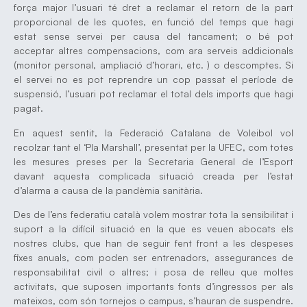
força major l’usuari té dret a reclamar el retorn de la part
proporcional de les quotes, en funció del temps que hagi
estat sense servei per causa del tancament; o bé pot
acceptar altres compensacions, com ara serveis addicionals
(monitor personal, ampliació d’horari, etc. ) o descomptes. Si
el servei no es pot reprendre un cop passat el període de
suspensió, l’usuari pot reclamar el total dels imports que hagi
pagat.
En aquest sentit, la Federació Catalana de Voleibol vol
recolzar tant el ‘Pla Marshall’, presentat per la UFEC, com totes
les mesures preses per la Secretaria General de l’Esport
davant aquesta complicada situació creada per l’estat
d’alarma a causa de la pandèmia sanitària.
Des de l’ens federatiu català volem mostrar tota la sensibilitat i
suport a la difícil situació en la que es veuen abocats els
nostres clubs, que han de seguir fent front a les despeses
fixes anuals, com poden ser entrenadors, assegurances de
responsabilitat civil o altres; i posa de relleu que moltes
activitats, que suposen importants fonts d’ingressos per als
mateixos, com són tornejos o campus, s’hauran de suspendre.