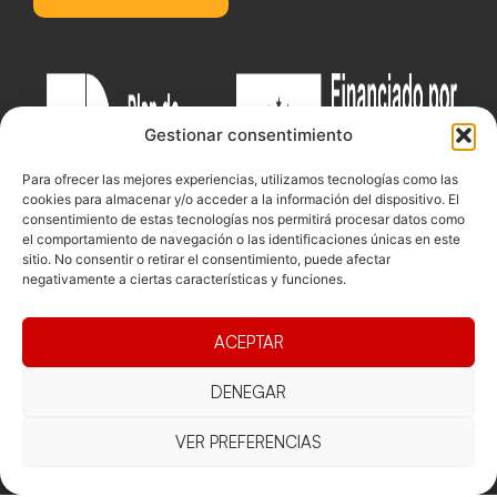
Gestionar consentimiento
Para ofrecer las mejores experiencias, utilizamos tecnologías como las
cookies para almacenar y/o acceder a la información del dispositivo. El
consentimiento de estas tecnologías nos permitirá procesar datos como
el comportamiento de navegación o las identificaciones únicas en este
sitio. No consentir o retirar el consentimiento, puede afectar
negativamente a ciertas características y funciones.
Documentacio
Contacte
Competicions
ACEPTAR
Federació
Funcionament
Carrer de les
Competiciones
Jonqueres,
Pista
DENEGAR
Presidència
Transparència
16, 5ºC,
Competiciones
Junta
Eleccions
08003
VER PREFERENCIAS
Playa
directiva
Barcelona
Vólei neu
Assemblea
fcvb@fcvolei.