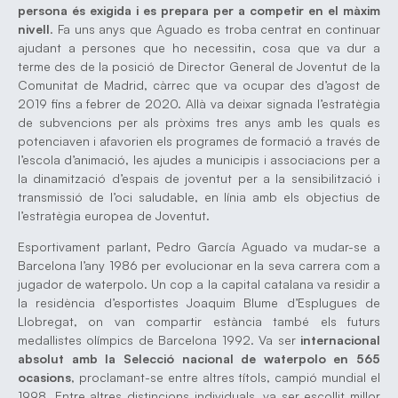
persona és exigida i es prepara per a competir en el màxim
nivell
. Fa uns anys que Aguado es troba centrat en continuar
ajudant a persones que ho necessitin, cosa que va dur a
terme des de la posició de Director General de Joventut de la
Comunitat de Madrid, càrrec que va ocupar des d’agost de
2019 fins a febrer de 2020. Allà va deixar signada l’estratègia
de subvencions per als pròxims tres anys amb les quals es
potenciaven i afavorien els programes de formació a través de
l’escola d’animació, les ajudes a municipis i associacions per a
la dinamització d’espais de joventut per a la sensibilització i
transmissió de l’oci saludable, en línia amb els objectius de
l’estratègia europea de Joventut.
Esportivament parlant, Pedro García Aguado va mudar-se a
Barcelona l’any 1986 per evolucionar en la seva carrera com a
jugador de waterpolo. Un cop a la capital catalana va residir a
la residència d’esportistes Joaquim Blume d’Esplugues de
Llobregat, on van compartir estància també els futurs
medallistes olímpics de Barcelona 1992. Va ser
internacional
absolut amb la Selecció nacional de waterpolo en 565
ocasions
, proclamant-se entre altres títols, campió mundial el
1998. Entre altres distincions individuals, va ser escollit millor