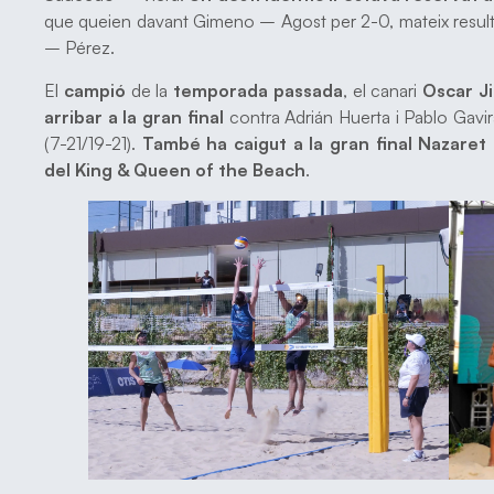
que queien davant Gimeno – Agost per 2-0, mateix result
– Pérez.
El
campió
de la
temporada passada
, el canari
Oscar J
arribar a la gran final
contra Adrián Huerta i Pablo Gavir
(7-21/19-21).
També ha caigut a la gran final Nazaret 
del King & Queen of the Beach
.