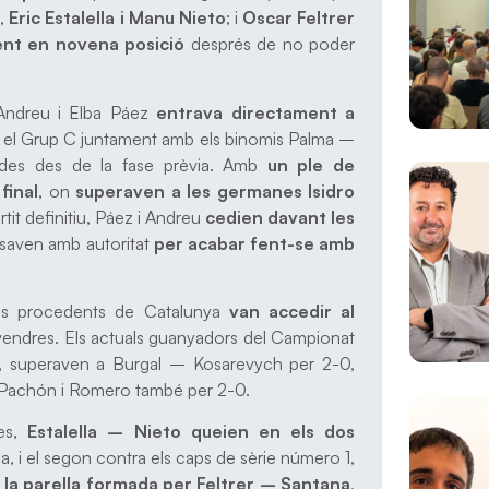
ó,
Eric Estalella i Manu Nieto
; i
Oscar Feltrer
ent en novena posició
després de no poder
 Andreu i Elba Páez
entrava directament a
 el Grup C juntament amb els binomis Palma –
cades des de la fase prèvia. Amb
un ple de
final
, on
superaven a les germanes Isidro
rtit definitiu, Páez i Andreu
cedien davant les
osaven amb autoritat
per acabar fent-se amb
stes procedents de Catalunya
van accedir al
vendres. Els actuals guanyadors del Campionat
to, superaven a Burgal – Kosarevych per 2-0,
a Pachón i Romero també per 2-0.
res,
Estalella – Nieto queien en els dos
a, i el segon contra els caps de sèrie número 1,
a la parella formada per Feltrer – Santana
,