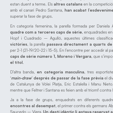
estan duent a terme. Els
altres catalans
en la competici
amb el canari Pedro Santana,
han acabat l’esdevenim
superar la fase de grups.
En categoria femenina, la parella formada per Daniela
quadre com a terceres caps de sèrie
, enquadrades en
Hopf i Cuadrado – Agulló, aquestes últimes classifi
victòries
, la parella
passava directament a quarts de 
per 2-1 (21-19/20-22 i 15-5). En l’encontre per accedir al pa
caps de sèrie número 1, Moreno i Vergara
, que s’imp
el títol
.
D’altra banda,
en categoria masculina
, tres esporti
‘
main-draw
’ després de passar de la fase prèvia
el di
de Catalunya de Vòlei Platja, Eric Estalella i Manu Nie
mentre que Feltrer i Santana es feien amb el triomf contr
Ja a la fase de grups, enquadrats en diferents quad
encontres al desempat
, el primer contra els germans Ab
Saucedo – Viera.
Un destí idèntic li estava reservat 