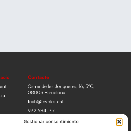
acio
Contacte
ent
Carrer de les Jonqueres, 16, 5ºC,
08003 Barcelona
cia
fcvb@fcvolei. cat
932 684 177
Gestionar consentimiento