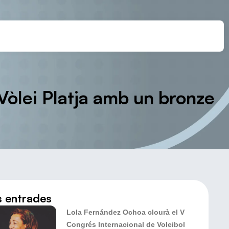
Vòlei Platja amb un bronze
s entrades
Lola Fernández Ochoa clourà el V
Congrés Internacional de Voleibol