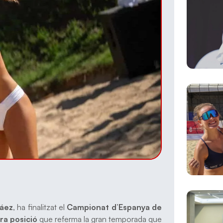
Páez
, ha finalitzat el
Campionat d’Espanya de
ra posició
que referma la gran temporada que