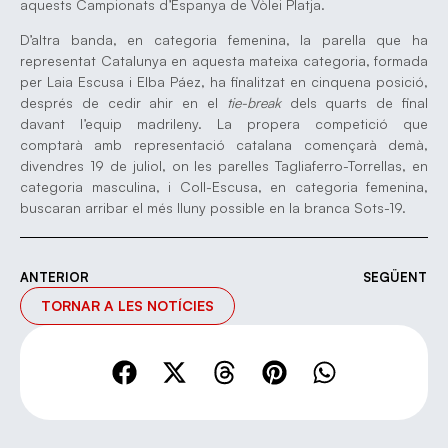
aquests Campionats d’Espanya de Vòlei Platja.
D’altra banda, en categoria femenina, la parella que ha
representat Catalunya en aquesta mateixa categoria, formada
per Laia Escusa i Elba Páez, ha finalitzat en cinquena posició,
després de cedir ahir en el
tie-break
dels quarts de final
davant l’equip madrileny. La propera competició que
comptarà amb representació catalana començarà demà,
divendres 19 de juliol, on les parelles Tagliaferro-Torrellas, en
categoria masculina, i Coll-Escusa, en categoria femenina,
buscaran arribar el més lluny possible en la branca Sots-19.
ANTERIOR
SEGÜENT
TORNAR A LES NOTÍCIES