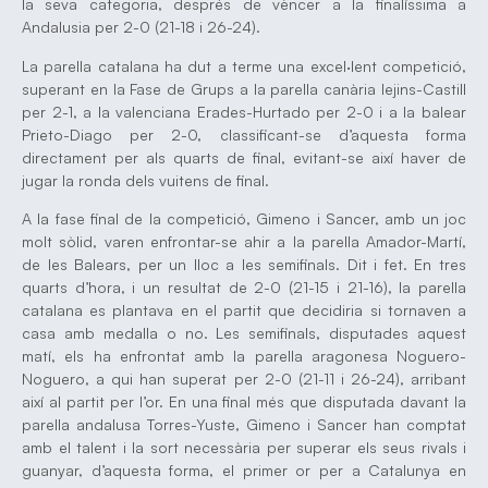
la seva categoria, després de vèncer a la finalíssima a
Andalusia per 2-0 (21-18 i 26-24).
La parella catalana ha dut a terme una excel·lent competició,
superant en la Fase de Grups a la parella canària Iejins-Castill
per 2-1, a la valenciana Erades-Hurtado per 2-0 i a la balear
Prieto-Diago per 2-0, classificant-se d’aquesta forma
directament per als quarts de final, evitant-se així haver de
jugar la ronda dels vuitens de final.
A la fase final de la competició, Gimeno i Sancer, amb un joc
molt sòlid, varen enfrontar-se ahir a la parella Amador-Martí,
de les Balears, per un lloc a les semifinals. Dit i fet. En tres
quarts d’hora, i un resultat de 2-0 (21-15 i 21-16), la parella
catalana es plantava en el partit que decidiria si tornaven a
casa amb medalla o no. Les semifinals, disputades aquest
matí, els ha enfrontat amb la parella aragonesa Noguero-
Noguero, a qui han superat per 2-0 (21-11 i 26-24), arribant
així al partit per l’or. En una final més que disputada davant la
parella andalusa Torres-Yuste, Gimeno i Sancer han comptat
amb el talent i la sort necessària per superar els seus rivals i
guanyar, d’aquesta forma, el primer or per a Catalunya en