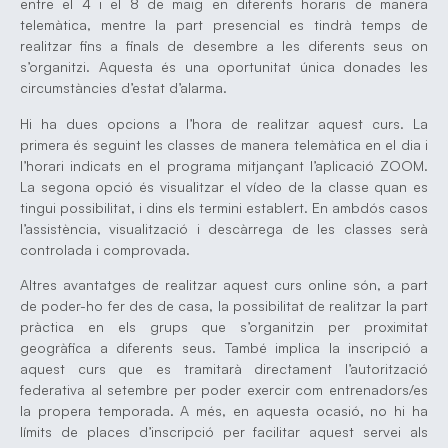
entre el 4 i el 8 de maig en diferents horaris de manera
telemàtica, mentre la part presencial es tindrà temps de
realitzar fins a finals de desembre a les diferents seus on
s’organitzi. Aquesta és una oportunitat única donades les
circumstàncies d’estat d’alarma.
Hi ha dues opcions a l’hora de realitzar aquest curs. La
primera és seguint les classes de manera telemàtica en el dia i
l’horari indicats en el programa mitjançant l’aplicació ZOOM.
La segona opció és visualitzar el vídeo de la classe quan es
tingui possibilitat, i dins els termini establert. En ambdós casos
l’assistència, visualització i descàrrega de les classes serà
controlada i comprovada.
Altres avantatges de realitzar aquest curs online són, a part
de poder-ho fer des de casa, la possibilitat de realitzar la part
pràctica en els grups que s’organitzin per proximitat
geogràfica a diferents seus. També implica la inscripció a
aquest curs que es tramitarà directament l’autorització
federativa al setembre per poder exercir com entrenadors/es
la propera temporada. A més, en aquesta ocasió, no hi ha
límits de places d’inscripció per facilitar aquest servei als