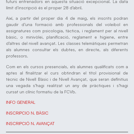
futurs entrenadors en aquesta situació excepcional. La data
límit d’inscripció és el proper 28 d’abril.
Així, a partir del proper dia 4 de maig, els inscrits podran
gaudir d’una formació amb professionals del voleibol en
assignatures com psicologia, tàctica, i reglament per al nivell
bàsic, o minivòlei, planificació, reglament e higiene, entre
d’altres del nivell avançat. Les classes telemàtiques permetran
als alumnes consultar els dubtes, en directe, als diferents
professors.
Com en els cursos presencials, els alumnes qualificats com a
aptes al finalitzar el curs obtindran el títol provisional de
tècnic de Nivell Bàsic i de Nivell Avançat, que seran definitius
una vegada s’hagi realitzat un any de pràctiques i s’hagi
cursat un clínic formatiu de la FCVb.
INFO GENERAL
INSCRIPCIO N. BÀSIC
INSCRIPCIÓ N. AVANÇAT