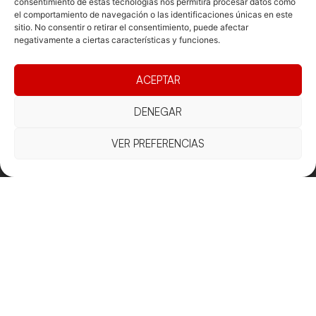
consentimiento de estas tecnologías nos permitirá procesar datos como
el comportamiento de navegación o las identificaciones únicas en este
sitio. No consentir o retirar el consentimiento, puede afectar
negativamente a ciertas características y funciones.
Documentacio
Contacte
Competicions
Federació
Funcionament
Carrer de les
Competiciones
ACEPTAR
Jonqueres,
Pista
Presidència
Transparència
16, 5ºC,
Competiciones
DENEGAR
Junta
Eleccions
08003
Playa
directiva
Barcelona
VER PREFERENCIAS
Vólei neu
Assemblea
fcvb@fcvolei.
general
cat
932 684 177
Avís Legal
Cookies
Privacitat
Termes i condicions
Declaració d'accessibilitat
Copyright © 2025 Federació Catalana de Voleibol |
Desarrollado por
TOOOLS