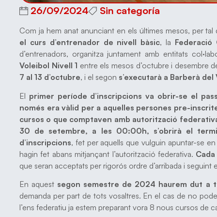
26/09/2024
Sin categoría
Com ja hem anat anunciant en els últimes mesos, per tal
el curs d’entrenador de nivell bàsic
, la
Federació 
d’entrenadors, organitza juntament amb entitats col·la
Voleibol Nivell 1
entre els mesos d’octubre i desembre d
7 al 13 d’octubre
, i el segon
s’executarà a Barberà del 
El
primer període d’inscripcions va obrir-se el p
només era vàlid per a aquelles persones pre-inscrite
cursos o que comptaven amb autorització federativ
30 de setembre, a les 00:00h, s’obrirà el term
d’inscripcions
, fet per aquells que vulguin apuntar-se e
hagin fet abans mitjançant l’autorització federativa.
Cada 
que seran acceptats per rigorós ordre d’arribada i seguint e
En aquest
segon semestre de 2024 haurem dut a te
demanda per part de tots vosaltres. En el cas de no pode
l’ens federatiu ja estem preparant vora 8 nous cursos de c