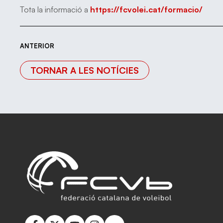
Tota la informació a
https://fcvolei.cat/formacio/
ANTERIOR
TORNAR A LES NOTÍCIES