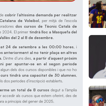
 de
cobrir l’altíssima demanda per realitzar
Catalana de Voleibol
, per mitjà de l’escola
boradores
dos cursos de Tècnic Català de
e 2024. El primer
tindrà lloc a Masquefa del
Vallès del 2 al 8 de desembre
.
assat 24 de setembre a les 00:00 hores
, i
s anteriorment al no tenir plaça en altres
a
. Dintre d’uns dies,
a partir d’aquest pròxim
ini per apuntar-se en el segon període
n algun dels dos cursos disponibles i que no ho
curs tindrà una capacitat de 30 alumnes
,
ls dos períodes d’inscripció establerts.
rme un total de 8 cursos
degut a l’àmplia
r accedir als cursos que estem oferint, des de
ara a principis del gener de 2025.