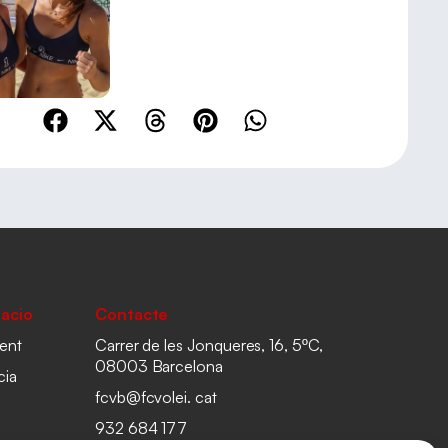
acio
Contacte
ent
Carrer de les Jonqueres, 16, 5ºC,
08003 Barcelona
cia
fcvb@fcvolei. cat
932 684 177