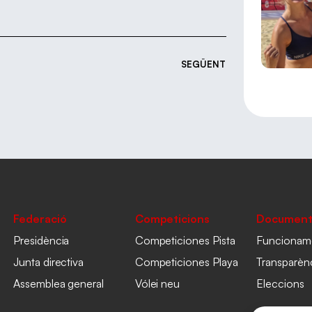
SEGÜENT
Federació
Competicions
Document
Presidència
Competiciones Pista
Funcionam
Junta directiva
Competiciones Playa
Transparèn
Assemblea general
Vólei neu
Eleccions