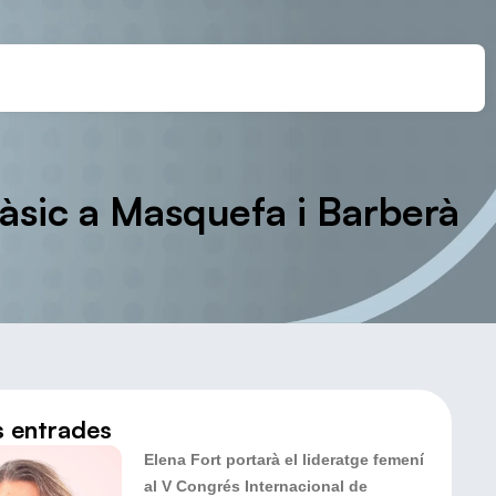
àsic a Masquefa i Barberà
s entrades
Elena Fort portarà el lideratge femení
al V Congrés Internacional de