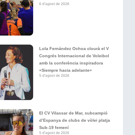
6 d'agost de 2026
Lola Fernández Ochoa clourà el V
Congrés Internacional de Voleibol
amb la conferència inspiradora
«Siempre hacia adelante»
5 d'agost de 2026
El CV Vilassar de Mar, subcampió
d’Espanya de clubs de vòlei platja
Sub-19 femení
5 d'agost de 2026