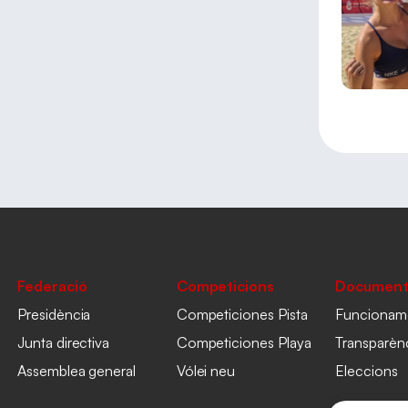
Federació
Competicions
Document
Presidència
Competiciones Pista
Funcionam
Junta directiva
Competiciones Playa
Transparèn
Assemblea general
Vólei neu
Eleccions