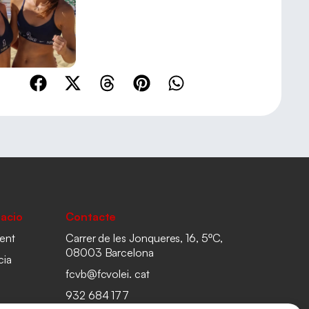
acio
Contacte
ent
Carrer de les Jonqueres, 16, 5ºC,
08003 Barcelona
cia
fcvb@fcvolei. cat
932 684 177