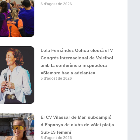
6 d'agost de 2026
Lola Fernández Ochoa clourà el V
Congrés Internacional de Voleibol
amb la conferència inspiradora
«Siempre hacia adelante»
5 d'agost de 2026
El CV Vilassar de Mar, subcampió
d’Espanya de clubs de vòlei platja
Sub-19 femení
5 d'agost de 2026