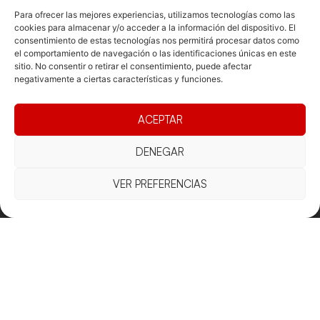
Para ofrecer las mejores experiencias, utilizamos tecnologías como las
cookies para almacenar y/o acceder a la información del dispositivo. El
consentimiento de estas tecnologías nos permitirá procesar datos como
Documentacio
Contacte
Competicions
el comportamiento de navegación o las identificaciones únicas en este
sitio. No consentir o retirar el consentimiento, puede afectar
Federació
Funcionament
Carrer de les
Competiciones
negativamente a ciertas características y funciones.
Jonqueres,
Pista
Presidència
Transparència
16, 5ºC,
Competiciones
Junta
Eleccions
08003
ACEPTAR
Playa
directiva
Barcelona
Vólei neu
Assemblea
fcvb@fcvolei.
DENEGAR
general
cat
VER PREFERENCIAS
932 684 177
Avís Legal
Cookies
Privacitat
Termes i condicions
Declaració d'accessibilitat
Copyright © 2025 Federació Catalana de Voleibol |
Desarrollado por
TOOOLS