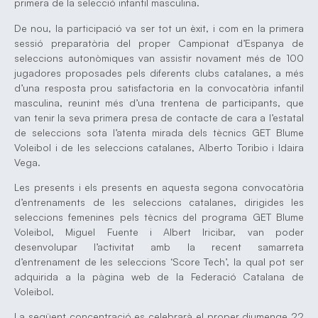
primera de la selecció infantil masculina.
De nou, la participació va ser tot un èxit, i com en la primera
sessió preparatòria del proper Campionat d’Espanya de
seleccions autonòmiques van assistir novament més de 100
jugadores proposades pels diferents clubs catalanes, a més
d’una resposta prou satisfactoria en la convocatòria infantil
masculina, reunint més d’una trentena de participants, que
van tenir la seva primera presa de contacte de cara a l’estatal
de seleccions sota l’atenta mirada dels tècnics GET Blume
Voleibol i de les seleccions catalanes, Alberto Toribio i Idaira
Vega.
Les presents i els presents en aquesta segona convocatòria
d’entrenaments de les seleccions catalanes, dirigides les
seleccions femenines pels tècnics del programa GET Blume
Voleibol, Miguel Fuente i Albert Iricibar, van poder
desenvolupar l’activitat amb la recent samarreta
d’entrenament de les seleccions ‘Score Tech’, la qual pot ser
adquirida a la pàgina web de la Federació Catalana de
Voleibol.
La següent concentració es celebrarà el proper diumenge 22