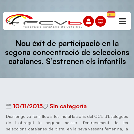
Nou èxit de participació en la
segona concentració de seleccions
catalanes. S’estrenen els infantils
10/11/2015
Sin categoría
Diumenge va tenir lloc a les instal·lacions del CCE d’Esplugues
de Llobregat la segona sessió d’entrenament de les
seleccions catalanes de pista, en la seva vessant femenina, la