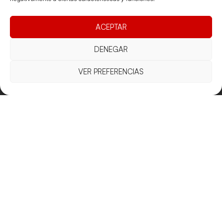
ACEPTAR
DENEGAR
Documentacio
Contacte
Competicions
VER PREFERENCIAS
Federació
Funcionament
Carrer de les
Competiciones
Jonqueres,
Pista
Presidència
Transparència
16, 5ºC,
Competiciones
Junta
Eleccions
08003
Playa
directiva
Barcelona
Vólei neu
Assemblea
fcvb@fcvolei.
general
cat
932 684 177
Avís Legal
Cookies
Privacitat
Termes i condicions
Declaració d'accessibilitat