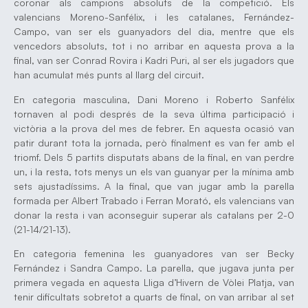
coronar als campions absoluts de la competició. Els
valencians Moreno-Sanfélix, i les catalanes, Fernández-
Campo, van ser els guanyadors del dia, mentre que els
vencedors absoluts, tot i no arribar en aquesta prova a la
final, van ser Conrad Rovira i Kadri Puri, al ser els jugadors que
han acumulat més punts al llarg del circuit.
En categoria masculina, Dani Moreno i Roberto Sanfélix
tornaven al podi després de la seva última participació i
victòria a la prova del mes de febrer. En aquesta ocasió van
patir durant tota la jornada, però finalment es van fer amb el
triomf. Dels 5 partits disputats abans de la final, en van perdre
un, i la resta, tots menys un els van guanyar per la mínima amb
sets ajustadíssims. A la final, que van jugar amb la parella
formada per Albert Trabado i Ferran Morató, els valencians van
donar la resta i van aconseguir superar als catalans per 2-0
(21-14/21-13).
En categoria femenina les guanyadores van ser Becky
Fernández i Sandra Campo. La parella, que jugava junta per
primera vegada en aquesta Lliga d’Hivern de Vòlei Platja, van
tenir dificultats sobretot a quarts de final, on van arribar al set