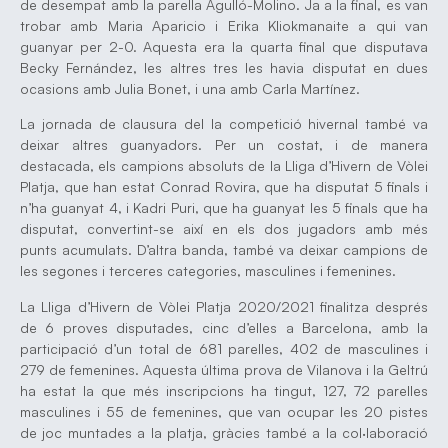
de desempat amb la parella Agulló-Molino. Ja a la final, es van
trobar amb Maria Aparicio i Erika Kliokmanaite a qui van
guanyar per 2-0. Aquesta era la quarta final que disputava
Becky Fernández, les altres tres les havia disputat en dues
ocasions amb Julia Bonet, i una amb Carla Martínez.
La jornada de clausura del la competició hivernal també va
deixar altres guanyadors. Per un costat, i de manera
destacada, els campions absoluts de la Lliga d’Hivern de Vòlei
Platja, que han estat Conrad Rovira, que ha disputat 5 finals i
n’ha guanyat 4, i Kadri Puri, que ha guanyat les 5 finals que ha
disputat, convertint-se així en els dos jugadors amb més
punts acumulats. D’altra banda, també va deixar campions de
les segones i terceres categories, masculines i femenines.
La Lliga d’Hivern de Vòlei Platja 2020/2021 finalitza després
de 6 proves disputades, cinc d’elles a Barcelona, amb la
participació d’un total de 681 parelles, 402 de masculines i
279 de femenines. Aquesta última prova de Vilanova i la Geltrú
ha estat la que més inscripcions ha tingut, 127, 72 parelles
masculines i 55 de femenines, que van ocupar les 20 pistes
de joc muntades a la platja, gràcies també a la col·laboració