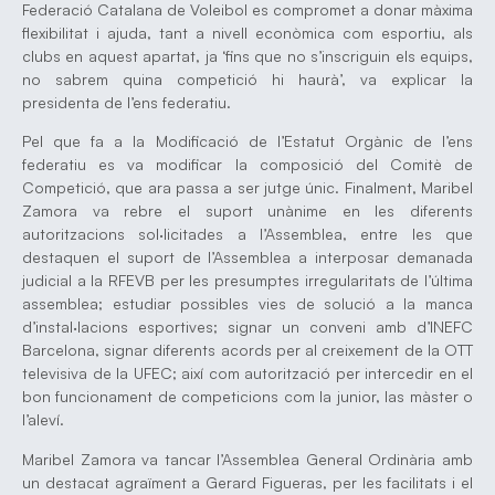
Federació Catalana de Voleibol es compromet a donar màxima
flexibilitat i ajuda, tant a nivell econòmica com esportiu, als
clubs en aquest apartat, ja ‘fins que no s’inscriguin els equips,
no sabrem quina competició hi haurà’, va explicar la
presidenta de l’ens federatiu.
Pel que fa a la Modificació de l’Estatut Orgànic de l’ens
federatiu es va modificar la composició del Comitè de
Competició, que ara passa a ser jutge únic. Finalment, Maribel
Zamora va rebre el suport unànime en les diferents
autoritzacions sol·licitades a l’Assemblea, entre les que
destaquen el suport de l’Assemblea a interposar demanada
judicial a la RFEVB per les presumptes irregularitats de l’última
assemblea; estudiar possibles vies de solució a la manca
d’instal·lacions esportives; signar un conveni amb d’INEFC
Barcelona, signar diferents acords per al creixement de la OTT
televisiva de la UFEC; així com autorització per intercedir en el
bon funcionament de competicions com la junior, las màster o
l’aleví.
Maribel Zamora va tancar l’Assemblea General Ordinària amb
un destacat agraïment a Gerard Figueras, per les facilitats i el