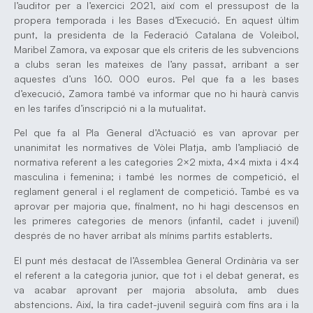
l’auditor per a l’exercici 2021, així com el pressupost de la
propera temporada i les Bases d’Execució. En aquest últim
punt, la presidenta de la Federació Catalana de Voleibol,
Maribel Zamora, va exposar que els criteris de les subvencions
a clubs seran les mateixes de l’any passat, arribant a ser
aquestes d’uns 160. 000 euros. Pel que fa a les bases
d’execució, Zamora també va informar que no hi haurà canvis
en les tarifes d’inscripció ni a la mutualitat.
Pel que fa al Pla General d’Actuació es van aprovar per
unanimitat les normatives de Vòlei Platja, amb l’ampliació de
normativa referent a les categories 2×2 mixta, 4×4 mixta i 4×4
masculina i femenina; i també les normes de competició, el
reglament general i el reglament de competició. També es va
aprovar per majoria que, finalment, no hi hagi descensos en
les primeres categories de menors (infantil, cadet i juvenil)
després de no haver arribat als mínims partits establerts.
El punt més destacat de l’Assemblea General Ordinària va ser
el referent a la categoria junior, que tot i el debat generat, es
va acabar aprovant per majoria absoluta, amb dues
abstencions. Així, la tira cadet-juvenil seguirà com fins ara i la