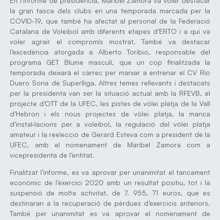
En l’informe de presidència, Maribel Zamora va voler destacar
la gran tasca dels clubs en una temporada marcada per la
COVID-19, que també ha afectat al personal de la Federació
Catalana de Voleibol amb diferents etapes d’ERTO i a qui va
voler agrair el compromís mostrat. També va destacar
l’excedència atorgada a Alberto Toribio, responsable del
programa GET Blume masculí, que un cop finalitzada la
temporada deixarà el càrrec per marxar a entrenar el CV Río
Duero Soria de Superlliga. Altres temes rellevants i destacats
per la presidenta van ser la situació actual amb la RFEVB, el
projecte d’OTT de la UFEC, les pistes de vòlei platja de la Vall
d’Hebron i els nous projectes de vòlei platja, la manca
d’instal·lacions per a voleibol, la regulació del vòlei platja
amateur i la reelecció de Gerard Esteva com a president de la
UFEC, amb el nomenament de Maribel Zamora com a
vicepresidenta de l’entitat.
Finalitzat l’informe, es va aprovar per unanimitat el tancament
econòmic de l’exercici 2020 amb un resultat positiu, tot i la
suspensió de molta activitat, de 7. 955, 71 euros, que es
destinaran a la recuperació de pèrdues d’exercicis anteriors.
També per unanimitat es va aprovar el nomenament de