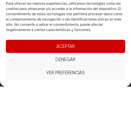
Para ofrecer las mejores experiencias, utilizamos tecnologías como las
cookies para almacenar y/o acceder a la información del dispositivo. El
consentimiento de estas tecnologías nos permitirá procesar datos como
Documentacio
Contacte
Competicions
el comportamiento de navegación o las identificaciones únicas en este
Federació
Funcionament
Carrer de les
sitio. No consentir o retirar el consentimiento, puede afectar
Competiciones
negativamente a ciertas características y funciones.
Jonqueres,
Pista
Presidència
Transparència
16, 5ºC,
Competiciones
Junta
Eleccions
08003
ACEPTAR
Playa
directiva
Barcelona
Vólei neu
Assemblea
fcvb@fcvolei.
DENEGAR
general
cat
VER PREFERENCIAS
932 684 177
Avís Legal
Cookies
Privacitat
Termes i condicions
Declaració d'accessibilitat
Copyright © 2025 Federació Catalana de Voleibol |
Desarrollado por
TOOOLS