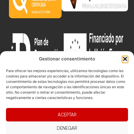
Gestionar consentimiento
Para ofrecer las mejores experiencias, utilizamos tecnologías como las
cookies para almacenar y/o acceder a la información del dispositivo. El
consentimiento de estas tecnologías nos permitirá procesar datos como
el comportamiento de navegación o las identificaciones únicas en este
sitio. No consentir o retirar el consentimiento, puede afectar
Documentacio
Contacte
Competicions
negativamente a ciertas características y funciones.
Federació
Funcionament
Carrer de les
Competiciones
Jonqueres,
Pista
Presidència
Transparència
ACEPTAR
16, 5ºC,
Competiciones
Junta
Eleccions
08003
Playa
directiva
Barcelona
DENEGAR