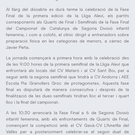
Al llarg del dissabte es durà terme la celebració de la Fase
Final de la primera edició de la Lliga Aleví, els partits
corresponents als Quarts de Final i Semifinals de la Fase Final
del Campionat de Catalunya de Segona Divisió infantil
femenina, i com a colofó, el clínic dirigit a entrenadors sobre
preparació física en les categories de menors, a càrrec de
Javier Peña.
La jornada començarà a primera hora amb la celebració des
de les 9:00 hores de la primera semifinal de la Lliga Aleví que
enfrontarà als locals del CV Mataró i al CV Sant Boi, per a
seguir amb la segona semifinal que tindrà a CV Andorra i AEE
Escola Pia Granollers Groc de protagonistes. Aquesta fase
final es disputarà de manera consecutiva i després de la
finalització de les dues semifinals tindran lloc el tercer i quart
lloc i la final del campionat.
A les 10:30 arrencarà la Fase Final a 6 de Segona Divisió
infantil femenina, amb els enfrontaments de Quarts de Final,
començant la competició amb el CV Gavà-CV L’Ametlla del
Vallès per a posteriorment celebrar-se el segon duel de