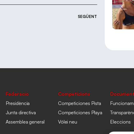
SEGÜENT
Federació
Competicions
Document
Presidència
Competiciones Pista
Funcionam
Junta directiva
Competiciones Playa
Transparèn
Assemblea general
Vólei neu
Eleccions