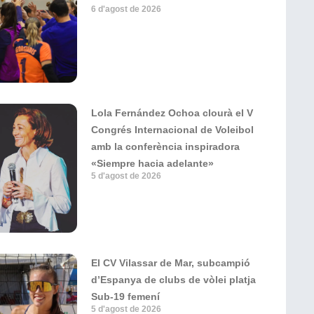
6 d'agost de 2026
Lola Fernández Ochoa clourà el V
Congrés Internacional de Voleibol
amb la conferència inspiradora
«Siempre hacia adelante»
5 d'agost de 2026
El CV Vilassar de Mar, subcampió
d’Espanya de clubs de vòlei platja
Sub-19 femení
5 d'agost de 2026