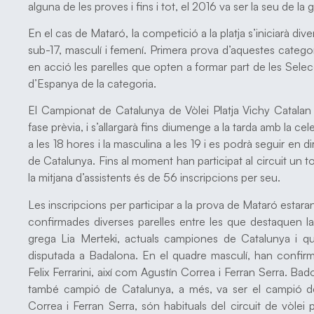
alguna de les proves i fins i tot, el 2016 va ser la seu de la 
En el cas de Mataró, la competició a la platja s’iniciarà di
sub-17, masculí i femení. Primera prova d’aquestes catego
en acció les parelles que opten a formar part de les Sele
d’Espanya de la categoria.
El Campionat de Catalunya de Vòlei Platja Vichy Catalan
fase prèvia, i s’allargarà fins diumenge a la tarda amb la cel
a les 18 hores i la masculina a les 19 i es podrà seguir en 
de Catalunya. Fins al moment han participat al circuit un t
la mitjana d’assistents és de 56 inscripcions per seu.
Les inscripcions per participar a la prova de Mataró estaran 
confirmades diverses parelles entre les que destaquen l
grega Lia Merteki, actuals campiones de Catalunya i q
disputada a Badalona. En el quadre masculí, han confirma
Felix Ferrarini, així com Agustín Correa i Ferran Serra. Ba
també campió de Catalunya, a més, va ser el campió de
Correa i Ferran Serra, són habituals del circuit de vòlei 