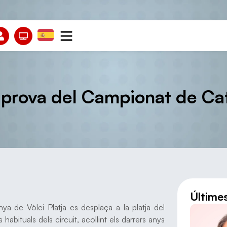
a prova del Campionat de Cat
Últime
 de Vòlei Platja es desplaça a la platja del
bituals dels circuit, acollint els darrers anys