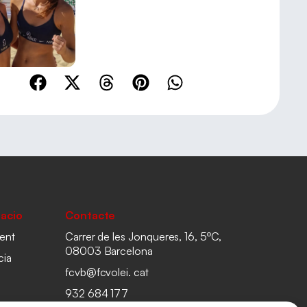
acio
Contacte
ent
Carrer de les Jonqueres, 16, 5ºC,
08003 Barcelona
cia
fcvb@fcvolei. cat
932 684 177