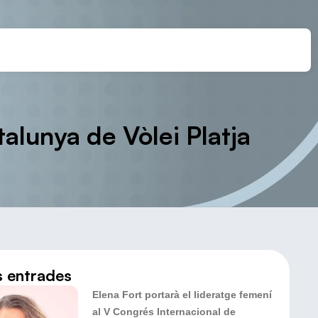
alunya de Vòlei Platja
s entrades
Elena Fort portarà el lideratge femení
al V Congrés Internacional de