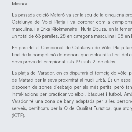
Masnou.
La passada edició Mataró va ser la seu de la cinquena pr
Catalunya de Vòlei Platja i va coronar com a campions
masculina, i a Erika Kliokmanaite i Nuria Bouza, en la femen
un total de 63 parelles, 28 en categoria masculina i 35 en 
En paral·lel al Campionat de Catalunya de Vòlei Platja t
final de la competició de menors que inclourà la final del c
nova prova del campionat sub-19 i sub-21 de clubs.
La platja del Varador, on es disputarà el torneig de vòlei
de Mataró per la seva proximitat al nucli urbà. És un espa
disposen de zones d’esbarjo per als més petits, però ta
instal·lacions per practicar voleibol, bàsquet i futbol. 
Varador té una zona de bany adaptada per a les persones
serveis, certificats per la Q de Qualitat Turística, que ator
(ICTE).