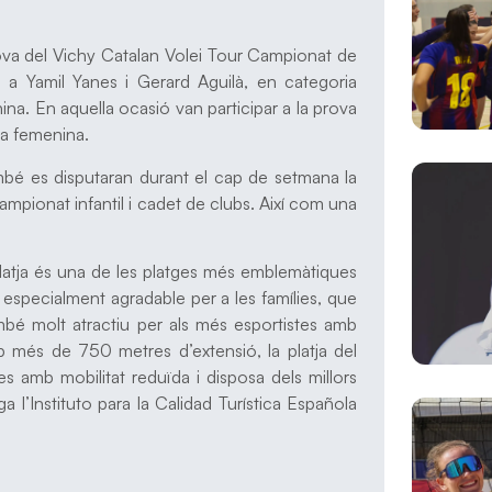
ova del Vichy Catalan Volei Tour Campionat de
 a Yamil Yanes i Gerard Aguilà, en categoria
ina. En aquella ocasió van participar a la prova
la femenina.
ambé es disputaran durant el cap de setmana la
ampionat infantil i cadet de clubs. Així com una
 platja és una de les platges més emblemàtiques
i especialment agradable per a les famílies, que
mbé molt atractiu per als més esportistes amb
Amb més de 750 metres d’extensió, la platja del
 amb mobilitat reduïda i disposa dels millors
ga l’Instituto para la Calidad Turística Española