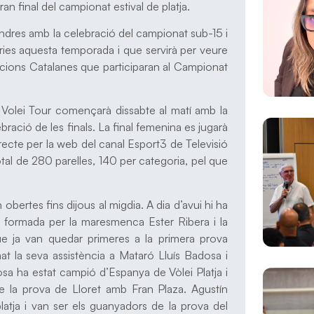
gran final del campionat estival de platja.
vendres amb la celebració del campionat sub-15 i
ries aquesta temporada i que servirà per veure
ccions Catalanes que participaran al Campionat
 Volei Tour començarà dissabte al matí amb la
ebració de les finals. La final femenina es jugarà
directe per la web del canal Esport3 de Televisió
otal de 280 parelles, 140 per categoria, pel que
obertes fins dijous al migdia. A dia d’avui hi ha
a formada per la maresmenca Ester Ribera i la
ue ja van quedar primeres a la primera prova
t la seva assistència a Mataró Lluís Badosa i
dosa ha estat campió d’Espanya de Vòlei Platja i
 la prova de Lloret amb Fran Plaza. Agustín
platja i van ser els guanyadors de la prova del