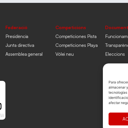
Federació
Competicions
Document
Presidència
Competiciones Pista
Funcionam
Junta directiva
Competiciones Playa
Transparèn
Assemblea general
Vólei neu
Eleccions
Para ofrecer
almacenar y/
tecnologías
identificaci
afectar nega
AC