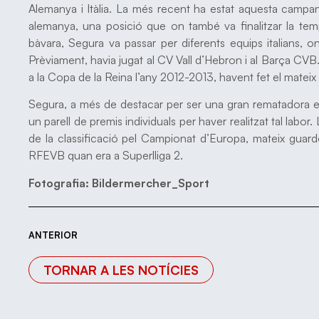
Alemanya i Itàlia. La més recent ha estat aquesta camp
alemanya, una posició que on també va finalitzar la tem
bàvara, Segura va passar per diferents equips italians, o
Prèviament, havia jugat al CV Vall d’Hebron i al Barça CV
a la Copa de la Reina l’any 2012-2013, havent fet el mateix 
Segura, a més de destacar per ser una gran rematadora ex
un parell de premis individuals per haver realitzat tal labo
de la classificació pel Campionat d’Europa, mateix guar
RFEVB quan era a Superlliga 2.
Fotografia: Bildermercher_Sport
ANTERIOR
TORNAR A LES NOTÍCIES