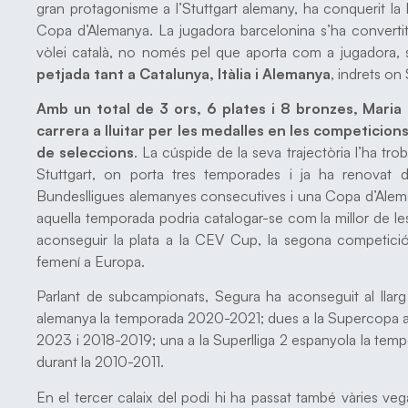
gran protagonisme a l’Stuttgart alemany, ha conquerit la 
Copa d’Alemanya. La jugadora barcelonina s’ha convertit 
vòlei català, no només pel que aporta com a jugadora,
petjada tant a Catalunya, Itàlia i Alemanya
, indrets on
Amb un total de 3 ors, 6 plates i 8 bronzes, Maria 
carrera a lluitar per les medalles en les competicion
de seleccions
. La cúspide de la seva trajectòria l’ha t
Stuttgart, on porta tres temporades i ja ha renovat 
Bundeslligues alemanyes consecutives i una Copa d’Aleman
aquella temporada podria catalogar-se com la millor de le
aconseguir la plata a la CEV Cup, la segona competició 
femení a Europa.
Parlant de subcampionats, Segura ha aconseguit al llarg 
alemanya la temporada 2020-2021; dues a la Supercopa
2023 i 2018-2019; una a la Superlliga 2 espanyola la temp
durant la 2010-2011.
En el tercer calaix del podi hi ha passat també vàries v