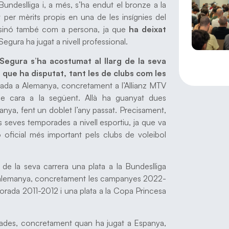
Bundeslliga i, a més, s’ha endut el bronze a la
per mèrits propis en una de les insígnies del
 sinó també com a persona, ja que
ha deixat
 Segura ha jugat a nivell professional.
Segura s’ha acostumat al llarg de la seva
s que ha disputat, tant les de clubs com les
robada a Alemanya, concretament a l’Allianz MTV
de cara a la següent. Allà ha guanyat dues
ya, fent un doblet l’any passat. Precisament,
s seves temporades a nivell esportiu, ja que va
oficial més important pels clubs de voleibol
de la seva carrera una plata a la Bundeslliga
 alemanya, concretament les campanyes 2022-
orada 2011-2012 i una plata a la Copa Princesa
egades, concretament quan ha jugat a Espanya,