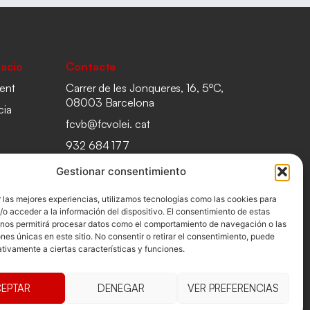
acio
Contacte
ent
Carrer de les Jonqueres, 16, 5ºC,
08003 Barcelona
cia
fcvb@fcvolei. cat
932 684 177
Gestionar consentimiento
 las mejores experiencias, utilizamos tecnologías como las cookies para
o acceder a la información del dispositivo. El consentimiento de estas
 nos permitirá procesar datos como el comportamiento de navegación o las
ones únicas en este sitio. No consentir o retirar el consentimiento, puede
tivamente a ciertas características y funciones.
EPTAR
DENEGAR
VER PREFERENCIAS