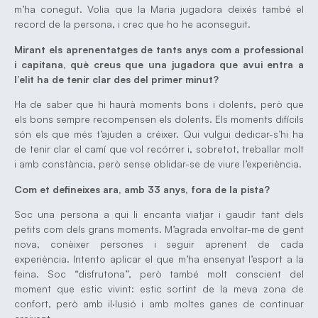
m’ha conegut. Volia que la Maria jugadora deixés també el
record de la persona, i crec que ho he aconseguit.
Mirant els aprenentatges de tants anys com a professional
i capitana, què creus que una jugadora que avui entra a
l’elit ha de tenir clar des del primer minut?
Ha de saber que hi haurà moments bons i dolents, però que
els bons sempre recompensen els dolents. Els moments difícils
són els que més t’ajuden a créixer. Qui vulgui dedicar-s’hi ha
de tenir clar el camí que vol recórrer i, sobretot, treballar molt
i amb constància, però sense oblidar-se de viure l’experiència.
Com et defineixes ara, amb 33 anys, fora de la pista?
Soc una persona a qui li encanta viatjar i gaudir tant dels
petits com dels grans moments. M’agrada envoltar-me de gent
nova, conèixer persones i seguir aprenent de cada
experiència. Intento aplicar el que m’ha ensenyat l’esport a la
feina. Soc “disfrutona”, però també molt conscient del
moment que estic vivint: estic sortint de la meva zona de
confort, però amb il·lusió i amb moltes ganes de continuar