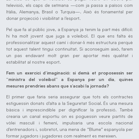
televisió, els caps de setmana —com ja passa a països com
Itàlia, Alemanya, Brasil o Turquia—. Això és fonamental per
donar projecció i visibilitat a l’esport.
Pel que fa al públic jove, a Espanya ja tenim la part més difícil:
hi ha molt jovent que juga a voleibol. El que ens falta és
professionalitzar aquest camí i donar-li més estructura perquè
tot aquest talent tingui continuïtat. Si aconseguim això, farem
un pas endavant molt gran per aportar més qualitat i
estabilitat al nostre esport.
Fem un exercici d’imaginació: si demà et proposessin ser
“ministra del voleibol” a Espanya per un dia, quines
mesures prendries abans que s’acabi la jornada?
El primer que faria seria assegurar que tots els contractes
estiguessin donats d’alta a la Seguretat Social. És una mesura
bàsica i imprescindible per dignificar la professió. També
crearia un canal esportiu on es poguessin veure partits de
vòlei masculí i femení, impulsaria una escola nacional
d’entrenadors i, sobretot, una mena de “Blume” espanyola per
formar jugadors i jugadores com realment es mereixen.