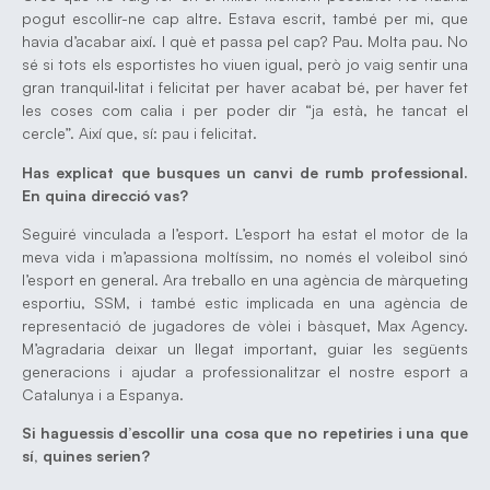
pogut escollir-ne cap altre. Estava escrit, també per mi, que
havia d’acabar així. I què et passa pel cap? Pau. Molta pau. No
sé si tots els esportistes ho viuen igual, però jo vaig sentir una
gran tranquil·litat i felicitat per haver acabat bé, per haver fet
les coses com calia i per poder dir “ja està, he tancat el
cercle”. Així que, sí: pau i felicitat.
Has explicat que busques un canvi de rumb professional.
En quina direcció vas?
Seguiré vinculada a l’esport. L’esport ha estat el motor de la
meva vida i m’apassiona moltíssim, no només el voleibol sinó
l’esport en general. Ara treballo en una agència de màrqueting
esportiu, SSM, i també estic implicada en una agència de
representació de jugadores de vòlei i bàsquet, Max Agency.
M’agradaria deixar un llegat important, guiar les següents
generacions i ajudar a professionalitzar el nostre esport a
Catalunya i a Espanya.
Si haguessis d’escollir una cosa que no repetiries i una que
sí, quines serien?