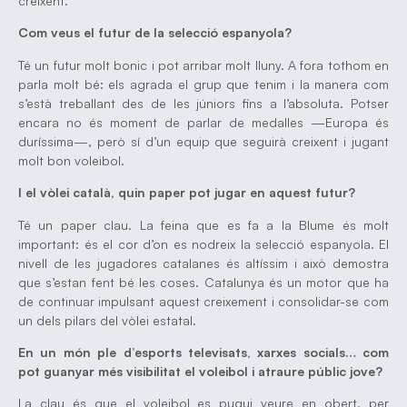
creixent.
Com veus el futur de la selecció espanyola?
Té un futur molt bonic i pot arribar molt lluny. A fora tothom en
parla molt bé: els agrada el grup que tenim i la manera com
s’està treballant des de les júniors fins a l’absoluta. Potser
encara no és moment de parlar de medalles —Europa és
duríssima—, però sí d’un equip que seguirà creixent i jugant
molt bon voleibol.
I el vòlei català, quin paper pot jugar en aquest futur?
Té un paper clau. La feina que es fa a la Blume és molt
important: és el cor d’on es nodreix la selecció espanyola. El
nivell de les jugadores catalanes és altíssim i això demostra
que s’estan fent bé les coses. Catalunya és un motor que ha
de continuar impulsant aquest creixement i consolidar-se com
un dels pilars del vòlei estatal.
En un món ple d’esports televisats, xarxes socials… com
pot guanyar més visibilitat el voleibol i atraure públic jove?
La clau és que el voleibol es pugui veure en obert, per