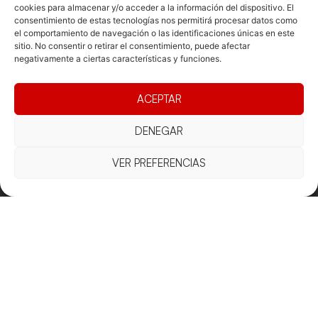
cookies para almacenar y/o acceder a la información del dispositivo. El
consentimiento de estas tecnologías nos permitirá procesar datos como
el comportamiento de navegación o las identificaciones únicas en este
sitio. No consentir o retirar el consentimiento, puede afectar
negativamente a ciertas características y funciones.
ACEPTAR
DENEGAR
VER PREFERENCIAS
Documentacio
Contacte
Competicions
Federació
Funcionament
Carrer de les
Competiciones
Jonqueres,
Pista
Presidència
Transparència
16, 5ºC,