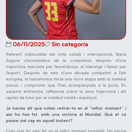
06/11/2025
Sin categoría
Referent indiscutible del vòlei català i internacional, Maria
Segura s’acomiadava de la competició després d’una
trajectòria marcada per l’excel·lència, el lideratge i l’amor per
l’esport. Després de més d’una dècada competint a l’elit
europea, la barcelonina inicia una nova etapa amb la mateixa
passió i compromís que l’han acompanyada a la pista. En
aquesta entrevista, reflexiona sobre la seva trajectòria i els
reptes de futur per al voleibol català i espanyol.
Ja havies dit que volies retirar-te en el “millor moment” i
així ho has fet, amb una victòria al Mundial. Què et va
passar pel cap en aquell instant?
Crec que ho vaig fer en el millor moment possible. No hauria