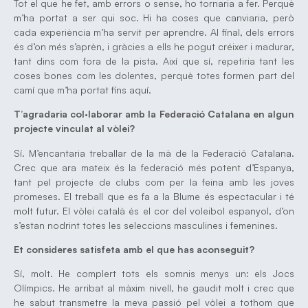
Tot el que he fet, amb errors o sense, ho tornaria a fer. Perquè
m’ha portat a ser qui soc. Hi ha coses que canviaria, però
cada experiència m’ha servit per aprendre. Al final, dels errors
és d’on més s’aprèn, i gràcies a ells he pogut créixer i madurar,
tant dins com fora de la pista. Així que sí, repetiria tant les
coses bones com les dolentes, perquè totes formen part del
camí que m’ha portat fins aquí.
T’agradaria col·laborar amb la Federació Catalana en algun
projecte vinculat al vòlei?
Sí. M’encantaria treballar de la mà de la Federació Catalana.
Crec que ara mateix és la federació més potent d’Espanya,
tant pel projecte de clubs com per la feina amb les joves
promeses. El treball que es fa a la Blume és espectacular i té
molt futur. El vòlei català és el cor del voleibol espanyol, d’on
s’estan nodrint totes les seleccions masculines i femenines.
Et consideres satisfeta amb el que has aconseguit?
Sí, molt. He complert tots els somnis menys un: els Jocs
Olímpics. He arribat al màxim nivell, he gaudit molt i crec que
he sabut transmetre la meva passió pel vòlei a tothom que