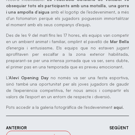
obsequiar tots els participants amb una motxilla, una gorra
i una ampolla d’aigua
amb el logotip de l’esdeveniment, a més
d’un fotomaton perquè els jugadors poguessin immortalitzar
el moment amb els seus companys d’equip.
Des de les 9 del matí fins les 17 hores, els equips van competir
en un ambient animat i familiar, omplint el pavelló de
Mar Bella
d’energia i entusiasme. Els equips que no estaven jugant
aprofitaven per escalfar a la zona exterior habilitada,
preparant-se per una intensa jornada que va ser, sens dubte,
el primer pas en una temporada que es preveu emocionant.
L’
Aleví Opening Day
no només va ser una festa esportiva,
sinó també una oportunitat per als joves jugadors de gaudir
de l’experiència competitiva, fer nous amics i compartir els
valors de l’esport en un entorn de respecte i diversió.
Pots accedir a la galeria fotogràfica de l’esdeveniment
aquí
.
ANTERIOR
SEGÜENT