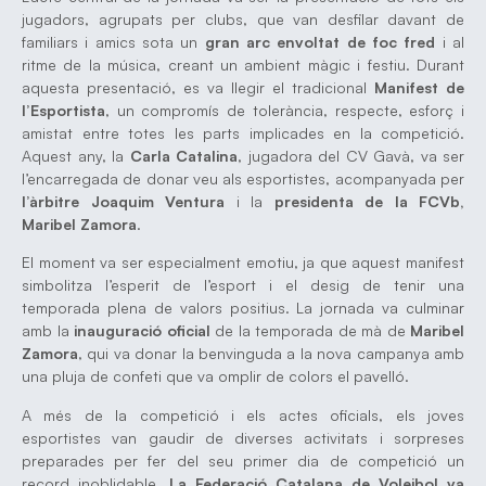
jugadors, agrupats per clubs, que van desfilar davant de
familiars i amics sota un
gran arc envoltat de foc fred
i al
ritme de la música, creant un ambient màgic i festiu. Durant
aquesta presentació, es va llegir el tradicional
Manifest de
l’Esportista
, un compromís de tolerància, respecte, esforç i
amistat entre totes les parts implicades en la competició.
Aquest any, la
Carla Catalina
, jugadora del CV Gavà, va ser
l’encarregada de donar veu als esportistes, acompanyada per
l’àrbitre Joaquim Ventura
i la
presidenta de la FCVb,
Maribel Zamora
.
El moment va ser especialment emotiu, ja que aquest manifest
simbolitza l’esperit de l’esport i el desig de tenir una
temporada plena de valors positius. La jornada va culminar
amb la
inauguració oficial
de la temporada de mà de
Maribel
Zamora
, qui va donar la benvinguda a la nova campanya amb
una pluja de confeti que va omplir de colors el pavelló.
A més de la competició i els actes oficials, els joves
esportistes van gaudir de diverses activitats i sorpreses
preparades per fer del seu primer dia de competició un
record inoblidable.
La Federació Catalana de Voleibol va