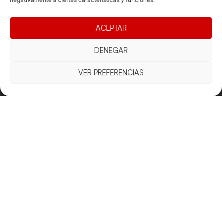
ACEPTAR
Documentacio
Contacte
Competicions
DENEGAR
Federació
Funcionament
Carrer de les
Competiciones
Jonqueres,
Pista
Presidència
Transparència
16, 5ºC,
VER PREFERENCIAS
Competiciones
Junta
Eleccions
08003
Playa
directiva
Barcelona
Vólei neu
Assemblea
fcvb@fcvolei.
general
cat
932 684 177
Avís Legal
Cookies
Privacitat
Termes i condicions
Declaració d'accessibilitat
Copyright © 2025 Federació Catalana de Voleibol |
Desarrollado por
TOOOLS