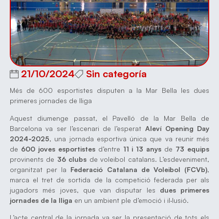
21/10/2024
Sin categoría
Més de 600 esportistes disputen a la Mar Bella les dues
primeres jornades de lliga
Aquest diumenge passat, el Pavelló de la Mar Bella de
Barcelona va ser l’escenari de l’esperat
Aleví Opening Day
2024-2025
, una jornada esportiva única que va reunir més
de
600 joves esportistes
d’entre
11 i 13 anys
de
73 equips
provinents de
36 clubs
de voleibol catalans. L’esdeveniment,
organitzat per la
Federació Catalana de Voleibol (FCVb)
,
marca el tret de sortida de la competició federada per als
jugadors més joves, que van disputar les
dues primeres
jornades de la lliga
en un ambient ple d’emoció i il·lusió.
L’acte central de la jornada va ser la presentació de tots els