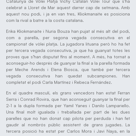
Catalunya de Vòlei Platja Vichy Catalan Volei Tour que s’ha
celebrat a Lloret de Mar aquest darrer cap de setmana. Amb
aquest nou podi, i ja en van tres, Kliokmanaite es posiciona
com la rival a batre a la costa catalana.
Erika Kliokmanaite i Nuria Bouza han pujat al més alt del podi,
com a parella, per segona vegada consecutiva en el
campionat de vòlei platja. La jugadora lituana però ho ha fet
per tercera vegada consecutiva, ja que ha guanyat totes les
proves que s’han disputat fins al moment. A més, ha tornat a
aconseguir-ho després de guanyar la final a la parella formada
per Meche Arends i Elena Biosca, que també per tercera
vegada consecutiva han quedat subcampiones. Han
completat el podi Carla Martínez i Rebeca Fernández.
En el quadre masculí, els grans vencedors han estat Ferran
Serra i Conrad Rovira, que han aconseguit guanyar la final per
2-1 a la dupla formada per Yamil Yanes i Danilo Lampariello.
Una final molt igualada i treballada per part de les dues
parelles que no han donat cap pilota per perduda i han fet
gaudir al nombrós públic assistent de grans jugades. La
tercera posició ha estat per Carlos Mora i Javi Naya, en la