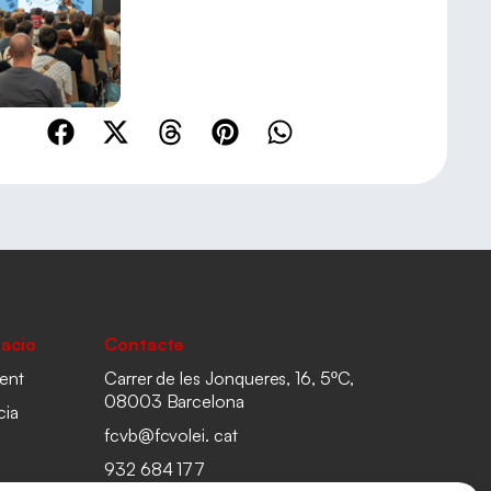
acio
Contacte
ent
Carrer de les Jonqueres, 16, 5ºC,
08003 Barcelona
cia
fcvb@fcvolei. cat
932 684 177