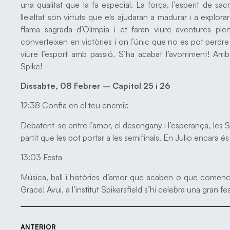
una qualitat que la fa especial. La força, l’esperit de sacrif
lleialtat són virtuts que els ajudaran a madurar i a explora
flama sagrada d’Olímpia i et faran viure aventures plen
converteixen en victòries i on l’únic que no es pot perdr
viure l’esport amb passió. S’ha acabat l’avorriment! Ar
Spike!
Dissabte, 08 Febrer – Capítol 25 i 26
12:38 Confia en el teu enemic
Debatent-se entre l’amor, el desengany i l’esperança, les 
partit que les pot portar a les semifinals. En Julio encara és a
13:03 Festa
Música, ball i històries d’amor que acaben o que comence
Grace! Avui, a l’institut Spikersfield s’hi celebra una gran 
ANTERIOR