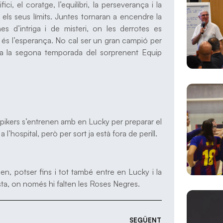
ici, el coratge, l’equilibri, la perseverança i la
r els seus límits. Juntes tornaran a encendre la
es d’intriga i de misteri, on les derrotes es
e és l’esperança. No cal ser un gran campió per
riba la segona temporada del sorprenent Equip
Spikers s’entrenen amb en Lucky per preparar el
 l’hospital, però per sort ja està fora de perill.
n, potser fins i tot també entre en Lucky i la
festa, on només hi falten les Roses Negres.
SEGÜENT