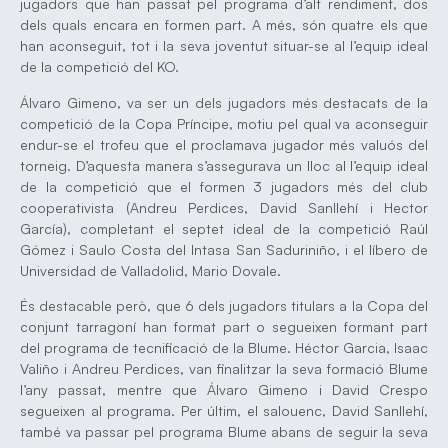
jugadors que han passat pel programa d’alt rendiment, dos
dels quals encara en formen part. A més, són quatre els que
han aconseguit, tot i la seva joventut situar-se al l’equip ideal
de la competició del KO.
Álvaro Gimeno, va ser un dels jugadors més destacats de la
competició de la Copa Príncipe, motiu pel qual va aconseguir
endur-se el trofeu que el proclamava jugador més valuós del
torneig. D’aquesta manera s’assegurava un lloc al l’equip ideal
de la competició que el formen 3 jugadors més del club
cooperativista (Andreu Perdices, David Sanllehí i Hector
García), completant el septet ideal de la competició Raúl
Gómez i Saulo Costa del Intasa San Saduriniño, i el líbero de
Universidad de Valladolid, Mario Dovale.
És destacable però, que 6 dels jugadors titulars a la Copa del
conjunt tarragoní han format part o segueixen formant part
del programa de tecnificació de la Blume. Héctor Garcia, Isaac
Valiño i Andreu Perdices, van finalitzar la seva formació Blume
l’any passat, mentre que Álvaro Gimeno i David Crespo
segueixen al programa. Per últim, el salouenc, David Sanllehí,
també va passar pel programa Blume abans de seguir la seva