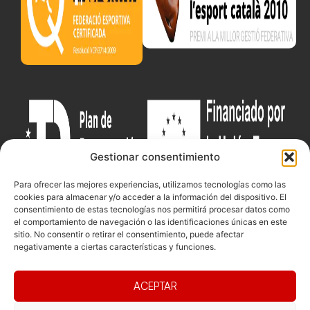
Gestionar consentimiento
Para ofrecer las mejores experiencias, utilizamos tecnologías como las
cookies para almacenar y/o acceder a la información del dispositivo. El
consentimiento de estas tecnologías nos permitirá procesar datos como
el comportamiento de navegación o las identificaciones únicas en este
sitio. No consentir o retirar el consentimiento, puede afectar
Documentacio
Contacte
Competicions
negativamente a ciertas características y funciones.
Federació
Funcionament
Carrer de les
Competiciones
Jonqueres,
Pista
Presidència
Transparència
ACEPTAR
16, 5ºC,
Competiciones
Junta
Eleccions
08003