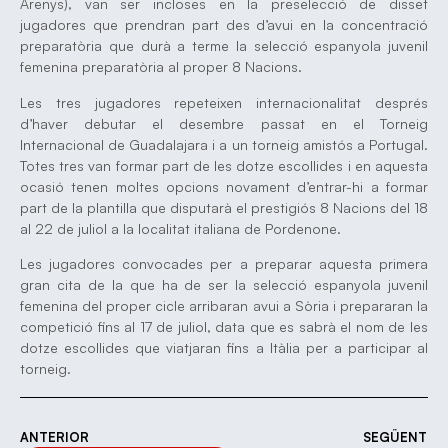
Arenys), van ser incloses en la preselecció de disset
jugadores que prendran part des d’avui en la concentració
preparatòria que durà a terme la selecció espanyola juvenil
femenina preparatòria al proper 8 Nacions.
Les tres jugadores repeteixen internacionalitat després
d’haver debutar el desembre passat en el Torneig
Internacional de Guadalajara i a un torneig amistós a Portugal.
Totes tres van formar part de les dotze escollides i en aquesta
ocasió tenen moltes opcions novament d’entrar-hi a formar
part de la plantilla que disputarà el prestigiós 8 Nacions del 18
al 22 de juliol a la localitat italiana de Pordenone.
Les jugadores convocades per a preparar aquesta primera
gran cita de la que ha de ser la selecció espanyola juvenil
femenina del proper cicle arribaran avui a Sòria i prepararan la
competició fins al 17 de juliol, data que es sabrà el nom de les
dotze escollides que viatjaran fins a Itàlia per a participar al
torneig.
ANTERIOR
SEGÜENT