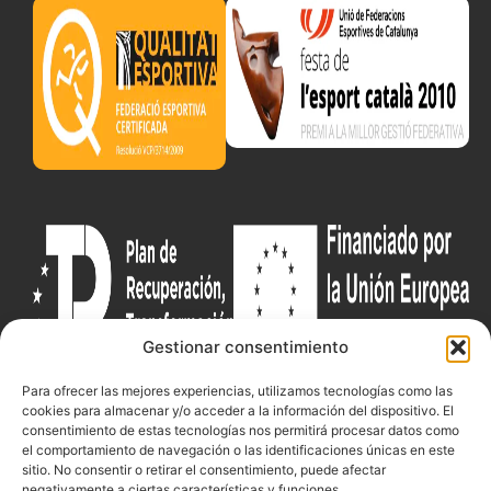
Gestionar consentimiento
Para ofrecer las mejores experiencias, utilizamos tecnologías como las
cookies para almacenar y/o acceder a la información del dispositivo. El
Documentacio
Contacte
Competicions
consentimiento de estas tecnologías nos permitirá procesar datos como
el comportamiento de navegación o las identificaciones únicas en este
Federació
Funcionament
Carrer de les
Competiciones
sitio. No consentir o retirar el consentimiento, puede afectar
Jonqueres,
Pista
Presidència
Transparència
negativamente a ciertas características y funciones.