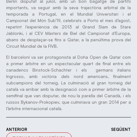
Berlin disputat al juliol, amb un bon bagatge de partits
importants, va seguir amb la seva trajectòria arbitral de la
temporada a Portugal, en el Mundial Universitari i el
Campionat del Món Sub’19, celebrats a Porto el mes d’agost,
repetint l’experiència de 2013 al Grand Slam de Stare
Jablonki, i al CEV Màsters de Biel del Campionat d’Europa,
abans de desplaçar-se fins a Qatar, a la penúltima prova del
Circuit Mundial de la FIVB.
El barceloní va ser protagonista al Doha Open de Qatar com
a primer àrbitre en un espectacular quart de final entre els
canadencs Binstock-Schachter i els germans italians
Ingrosso, amb victòria dels nord americans, finalment
subcampions del torneig. La culminació al gran torneig del
català va arribar amb la designació com a primer àrbitre de la
semifinal que van disputar, de nou la parella del Canadà, i els
russos Bykanov-Prokopiev, que culminava un gran 2014 per a
l’àrbitre internacional català.
ANTERIOR
SEGÜENT