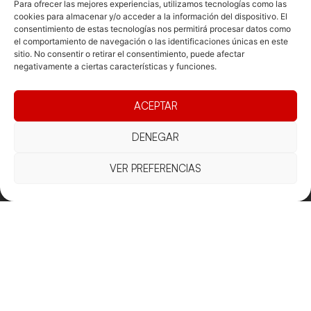
Para ofrecer las mejores experiencias, utilizamos tecnologías como las
cookies para almacenar y/o acceder a la información del dispositivo. El
consentimiento de estas tecnologías nos permitirá procesar datos como
el comportamiento de navegación o las identificaciones únicas en este
sitio. No consentir o retirar el consentimiento, puede afectar
negativamente a ciertas características y funciones.
Documentacio
Contacte
Competicions
Federació
Funcionament
Carrer de les
Competiciones
ACEPTAR
Jonqueres,
Pista
Presidència
Transparència
16, 5ºC,
DENEGAR
Competiciones
Junta
Eleccions
08003
Playa
directiva
Barcelona
VER PREFERENCIAS
Vólei neu
Assemblea
fcvb@fcvolei.
general
cat
932 684 177
Avís Legal
Cookies
Privacitat
Termes i condicions
Declaració d'accessibilitat