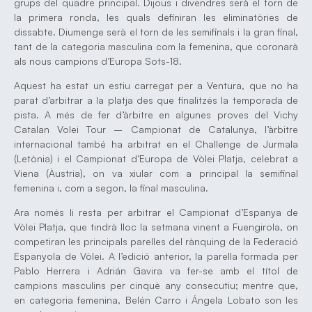
grups del quadre principal. Dijous i divendres serà el torn de
la primera ronda, les quals definiran les eliminatòries de
dissabte. Diumenge serà el torn de les semifinals i la gran final,
tant de la categoria masculina com la femenina, que coronarà
als nous campions d’Europa Sots-18.
Aquest ha estat un estiu carregat per a Ventura, que no ha
parat d’arbitrar a la platja des que finalitzés la temporada de
pista. A més de fer d’àrbitre en algunes proves del Vichy
Catalan Volei Tour – Campionat de Catalunya, l’àrbitre
internacional també ha arbitrat en el Challenge de Jurmala
(Letònia) i el Campionat d’Europa de Vòlei Platja, celebrat a
Viena (Àustria), on va xiular com a principal la semifinal
femenina i, com a segon, la final masculina.
Ara només li resta per arbitrar el Campionat d’Espanya de
Vòlei Platja, que tindrà lloc la setmana vinent a Fuengirola, on
competiran les principals parelles del rànquing de la Federació
Espanyola de Vòlei. A l’edició anterior, la parella formada per
Pablo Herrera i Adrián Gavira va fer-se amb el títol de
campions masculins per cinquè any consecutiu; mentre que,
en categoria femenina, Belén Carro i Ángela Lobato son les