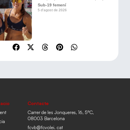
Sub-19 femení
5 d'agost de 2026
acio
Contacte
ent
Carrer de les Jonqueres, 16, 5ºC,
08003 Barcelona
cia
fcvb@fcvolei. cat