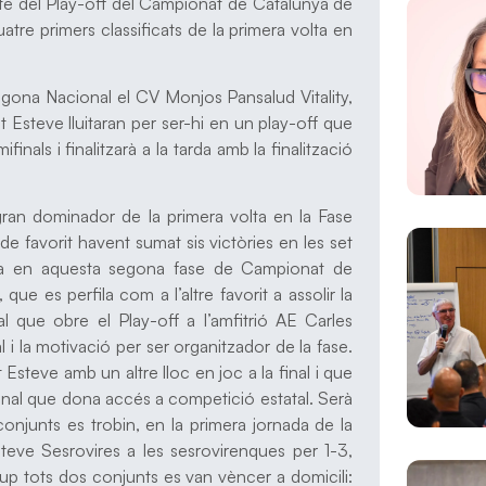
bte del Play-off del Campionat de Catalunya de
atre primers classificats de la primera volta en
egona Nacional el CV Monjos Pansalud Vitality,
t Esteve lluitaran per ser-hi en un play-off que
inals i finalitzarà a la tarda amb la finalització
 gran dominador de la primera volta en la Fase
 favorit havent sumat sis victòries en les set
ata en aquesta segona fase de Campionat de
ue es perfila com a l’altre favorit a assolir la
l que obre el Play-off a l’amfitrió AE Carles
 i la motivació per ser organitzador de la fase.
Esteve amb un altre lloc en joc a la final i que
ional que dona accés a competició estatal. Serà
njunts es trobin, en la primera jornada de la
eve Sesrovires a les sesrovirenques per 1-3,
up tots dos conjunts es van vèncer a domicili: