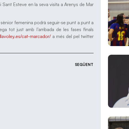
ei Sant Esteve en la seva visita a Arenys de Mar
 sènior femenina podrà seguir-se punt a punt a
a tot just amb l’arribada de les fases finals
allavoley.es/cat-marcador/
a més del pel twitter
SEGÜENT