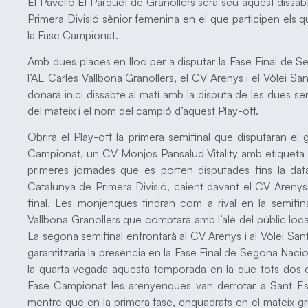
El Pavelló El Parquet de Granollers serà seu aquest dissa
Primera Divisió sènior femenina en el que participen els qu
la Fase Campionat.
Amb dues places en lloc per a disputar la Fase Final de S
l’AE Carles Vallbona Granollers, el CV Arenys i el Vòlei San
donarà inici dissabte al matí amb la disputa de les dues semif
del mateix i el nom del campió d’aquest Play-off.
Obrirà el Play-off la primera semifinal que disputaran el
Campionat, un CV Monjos Pansalud Vitality amb etiqueta de
primeres jornades que es porten disputades fins la d
Catalunya de Primera Divisió, caient davant el CV Arenys, q
final. Les monjenques tindran com a rival en la semifina
Vallbona Granollers que comptarà amb l’alè del públic local
La segona semifinal enfrontarà al CV Arenys i al Vòlei Sant 
garantitzaria la presència en la Fase Final de Segona Nac
la quarta vegada aquesta temporada en la que tots dos co
Fase Campionat les arenyenques van derrotar a Sant Est
mentre que en la primera fase, enquadrats en el mateix gr