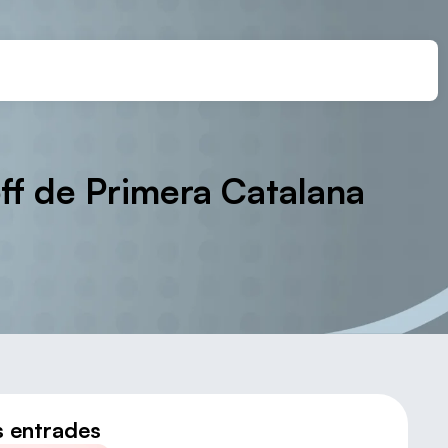
off de Primera Catalana
s entrades