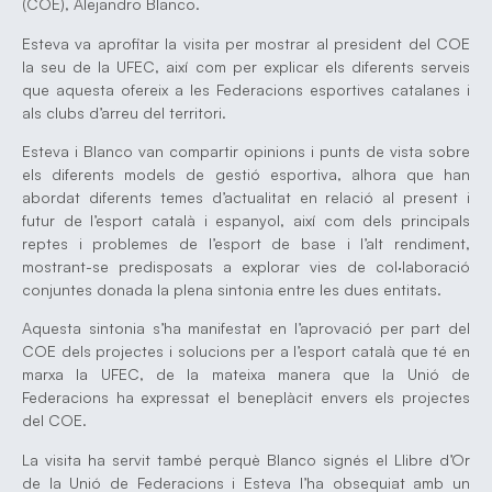
(COE), Alejandro Blanco.
Esteva va aprofitar la visita per mostrar al president del COE
la seu de la UFEC, així com per explicar els diferents serveis
que aquesta ofereix a les Federacions esportives catalanes i
als clubs d’arreu del territori.
Esteva i Blanco van compartir opinions i punts de vista sobre
els diferents models de gestió esportiva, alhora que han
abordat diferents temes d’actualitat en relació al present i
futur de l’esport català i espanyol, així com dels principals
reptes i problemes de l’esport de base i l’alt rendiment,
mostrant-se predisposats a explorar vies de col·laboració
conjuntes donada la plena sintonia entre les dues entitats.
Aquesta sintonia s’ha manifestat en l’aprovació per part del
COE dels projectes i solucions per a l’esport català que té en
marxa la UFEC, de la mateixa manera que la Unió de
Federacions ha expressat el beneplàcit envers els projectes
del COE.
La visita ha servit també perquè Blanco signés el Llibre d’Or
de la Unió de Federacions i Esteva l’ha obsequiat amb un