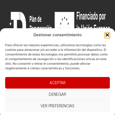
Gestionar consentimiento
Para ofrecer las mejores experiencias, utilizamos tecnologías como las
cookies para almacenar y/o acceder a la información del dispositivo. El
consentimiento de estas tecnologías nos permitirá procesar datos como
el comportamiento de navegación o las identificaciones únicas en este
Documentacio
Contacte
Competicions
sitio. No consentir o retirar el consentimiento, puede afectar
negativamente a ciertas características y funciones.
Federació
Funcionament
Carrer de les
Competiciones
Jonqueres,
Pista
Presidència
Transparència
16, 5ºC,
ACEPTAR
Competiciones
Junta
Eleccions
08003
Playa
directiva
Barcelona
DENEGAR
Vólei neu
Assemblea
fcvb@fcvolei.
general
cat
VER PREFERENCIAS
932 684 177